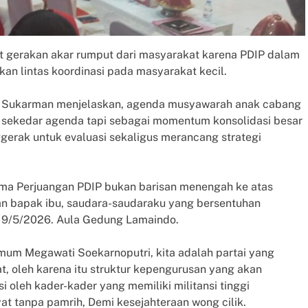
 gerakan akar rumput dari masyarakat karena PDIP dalam
n lintas koordinasi pada masyarakat kecil.
a Sukarman menjelaskan, agenda musyawarah anak cabang
ya sekedar agenda tapi sebagai momentum konsolidasi besar
gerak untuk evaluasi sekaligus merancang strategi
ma Perjuangan PDIP bukan barisan menengah ke atas
an bapak ibu, saudara-saudaraku yang bersentuhan
 19/5/2026. Aula Gedung Lamaindo.
mum Megawati Soekarnoputri, kita adalah partai yang
, oleh karena itu struktur kepengurusan yang akan
isi oleh kader-kader yang memiliki militansi tinggi
yat tanpa pamrih, Demi kesejahteraan wong cilik.