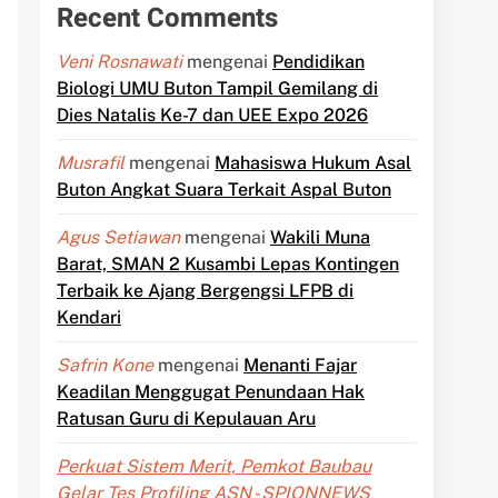
Recent Comments
Veni Rosnawati
mengenai
Pendidikan
Biologi UMU Buton Tampil Gemilang di
Dies Natalis Ke-7 dan UEE Expo 2026
Musrafil
mengenai
Mahasiswa Hukum Asal
Buton Angkat Suara Terkait Aspal Buton
Agus Setiawan
mengenai
Wakili Muna
Barat, SMAN 2 Kusambi Lepas Kontingen
Terbaik ke Ajang Bergengsi LFPB di
Kendari
Safrin Kone
mengenai
Menanti Fajar
Keadilan Menggugat Penundaan Hak
Ratusan Guru di Kepulauan Aru
Perkuat Sistem Merit, Pemkot Baubau
Gelar Tes Profiling ASN - SPIONNEWS