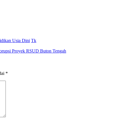
idikan Usia Dini
Tk
 Korupsi Proyek RSUD Buton Tengah
dai
*