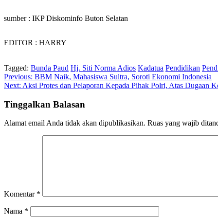
‎sumber : IKP Diskominfo Buton Selatan
EDITOR : HARRY
Tagged:
Bunda Paud
Hj. Siti Norma Adios
Kadatua
Pendidikan
Pend
Navigasi
Previous:
BBM Naik, Mahasiswa Sultra, Soroti Ekonomi Indonesia
Next:
Aksi Protes dan Pelaporan Kepada Pihak Polri, Atas Dugaan
pos
Tinggalkan Balasan
Alamat email Anda tidak akan dipublikasikan.
Ruas yang wajib ditan
Komentar
*
Nama
*