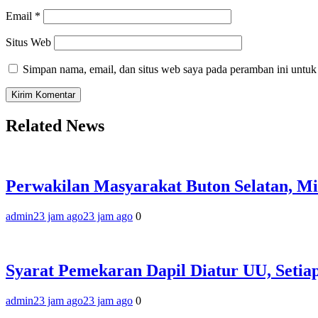
Email
*
Situs Web
Simpan nama, email, dan situs web saya pada peramban ini untuk
Related News
Perwakilan Masyarakat Buton Selatan, M
admin
23 jam ago
23 jam ago
0
Syarat Pemekaran Dapil Diatur UU, Setia
admin
23 jam ago
23 jam ago
0