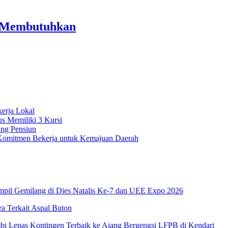
g Membutuhkan
erja Lokal
s Memiliki 3 Kursi
ang Pensiun
n Komitmen Bekerja untuk Kemajuan Daerah
pil Gemilang di Dies Natalis Ke-7 dan UEE Expo 2026
 Terkait Aspal Buton
i Lepas Kontingen Terbaik ke Ajang Bergengsi LFPB di Kendari