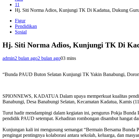
11
Hj. Siti Norma Adios, Kunjungi TK Di Kadatua, Dukung Gur
Figur
Pendidikan
Sosial
Hj. Siti Norma Adios, Kunjungi TK Di K
admin
2 bulan ago
2 bulan ago
0
3 mins
“Bunda PAUD Buton Selatan Kunjungi TK Yakin Banabungi, Doro
‎SPIONNEWS, KADATUA Dalam upaya memperkuat kualitas pendidika
Banabungi, Desa Banabungi Selatan, Kecamatan Kadatua, Kamis (11
‎Turut hadir mendampingi dalam kegiatan ini, pengurus Pokja Bu
pendidik PAUD setempat. Kehadiran rombongan disambut hangat dan p
‎Kunjungan kali ini mengusung semangat “Bermain Bersama Bunda
pengingat pentingnya kolaborasi antara sekolah, keluarga, dan mas