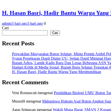
H. Hasan Basri, Hadir Bantu Warga Yan
admin
3 hari ago
3 hari ago
0
Cari
Cari
Recent Posts
Perwakilan Masyarakat Buton Selatan, Minta Pemda Ambil Pek
Syarat Pemekaran Dapil Diatur UU, Setiap Dapil Minimal Haru
Bupati Adios, Lantik Kadis Baru Dan Lepas Beberapa ASN Y
Hadapi Kritik di Media Sosial, Bupati Buru Selatan Tegaska
H. Hasan Basri, Hadir Bantu Warga Yang Membutuhkan
Recent Comments
Veni Rosnawati
mengenai
Pendidikan Biologi UMU Buton Tam
Musrafil
mengenai
Mahasiswa Hukum Asal Buton Angkat Suara
Agus Setiawan
mengenai
Wakili Muna Barat, SMAN 2 Kusamb