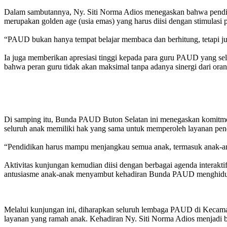
‎Dalam sambutannya, Ny. Siti Norma Adios menegaskan bahwa pendidi
merupakan golden age (usia emas) yang harus diisi dengan stimulasi pos
‎“PAUD bukan hanya tempat belajar membaca dan berhitung, tetapi ju
‎Ia juga memberikan apresiasi tinggi kepada para guru PAUD yang s
bahwa peran guru tidak akan maksimal tanpa adanya sinergi dari oran
‎Di samping itu, Bunda PAUD Buton Selatan ini menegaskan komitme
seluruh anak memiliki hak yang sama untuk memperoleh layanan pendi
‎“Pendidikan harus mampu menjangkau semua anak, termasuk anak-a
‎Aktivitas kunjungan kemudian diisi dengan berbagai agenda interakti
antusiasme anak-anak menyambut kehadiran Bunda PAUD menghidupk
‎Melalui kunjungan ini, diharapkan seluruh lembaga PAUD di Kecamat
layanan yang ramah anak. Kehadiran Ny. Siti Norma Adios menjadi b