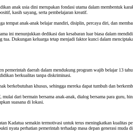
kan anak usia dini merupakan fondasi utama dalam membentuk karakte
itif, kasih sayang, serta pembelajaran kreatif.
ga tempat anak-anak belajar mandiri, disiplin, percaya diri, dan mem
elama ini menunjukkan dedikasi dan kesabaran luar biasa dalam mendi
g tua. Dukungan keluarga tetap menjadi faktor kunci dalam menciptakan
n pemerintah daerah dalam mendukung program wajib belajar 13 tahu
dikan berkualitas tanpa diskriminasi.
nak berkebutuhan khusus, sehingga mereka dapat tumbuh dan berkemb
f, mulai dari bermain bersama anak-anak, dialog bersama para guru, hin
an suasana di lokasi.
an Kadatua semakin termotivasi untuk terus meningkatkan kualitas pen
ukti nyata perhatian pemerintah terhadap masa depan generasi muda d