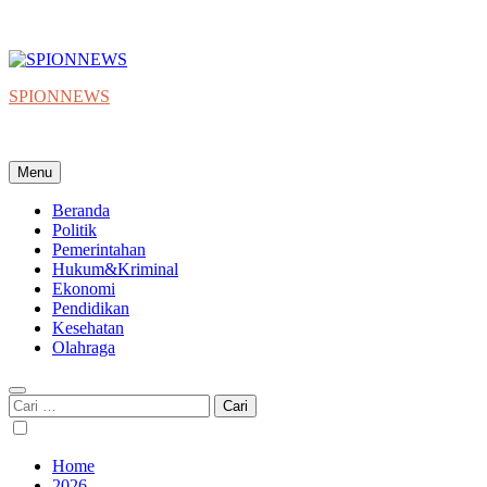
SPIONNEWS
Beta IKO = Independent, Konstruktif & Objektif
Menu
Beranda
Politik
Pemerintahan
Hukum&Kriminal
Ekonomi
Pendidikan
Kesehatan
Olahraga
Cari
untuk:
Home
2026