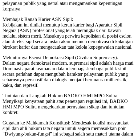
pelayanan publik yang netral atau mengamankan kepentingan
korpsnya.
Membajak Ranah Karier ASN Sipil:
Kebijakan ini dinilai menutup keran karier bagi Aparatur Sipil
Negara (ASN) profesional yang telah merangkak dari bawah
melalui sistem merit. Masuknya perwira kepolisian di posisi eselon
atau direksi sipil secara instan akan memicu demotivasi di kalangan
birokrat karier dan mengacaukan tata kelola kepegawaian nasional.
Melunturnya Esensi Demokrasi Sipil (Civilian Supremacy):
Dalam negara demokrasi modern, supremasi sipil adalah harga mati.
Dominasi aparat keamanan dalam lembaga-lembaga publik sipil
secara perlahan dapat mengubah karakter pelayanan publik yang
seharusnya persuasif dan dialogis menjadi bernuansa militeristik,
kaku, dan represif.
Tuntutan dan Langkah Hukum BADKO HMI MPO Sultra,
Menyikapi kenyataan pahit atas penetapan regulasi ini, BADKO
HMI MPO Sultra mengeluarkan pernyataan sikap dan tuntutan
konkret:
Gugatan ke Mahkamah Konstitusi: Mendesak koalisi masyarakat
sipil dan ahli hukum tata negara untuk segera memasukkan poin
“Dwiyang-bukan-fungsi” ini sebagai salah satu materi utama dalam