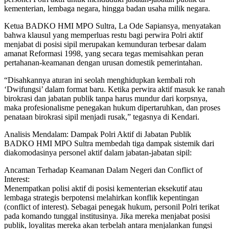
kementerian, lembaga negara, hingga badan usaha milik negara.
Ketua BADKO HMI MPO Sultra, La Ode Sapiansya, menyatakan
bahwa klausul yang memperluas restu bagi perwira Polri aktif
menjabat di posisi sipil merupakan kemunduran terbesar dalam
amanat Reformasi 1998, yang secara tegas memisahkan peran
pertahanan-keamanan dengan urusan domestik pemerintahan.
“Disahkannya aturan ini seolah menghidupkan kembali roh
‘Dwifungsi’ dalam format baru. Ketika perwira aktif masuk ke ranah
birokrasi dan jabatan publik tanpa harus mundur dari korpsnya,
maka profesionalisme penegakan hukum dipertaruhkan, dan proses
penataan birokrasi sipil menjadi rusak,” tegasnya di Kendari.
Analisis Mendalam: Dampak Polri Aktif di Jabatan Publik
BADKO HMI MPO Sultra membedah tiga dampak sistemik dari
diakomodasinya personel aktif dalam jabatan-jabatan sipil:
Ancaman Terhadap Keamanan Dalam Negeri dan Conflict of
Interest:
Menempatkan polisi aktif di posisi kementerian eksekutif atau
lembaga strategis berpotensi melahirkan konflik kepentingan
(conflict of interest). Sebagai penegak hukum, personil Polri terikat
pada komando tunggal institusinya. Jika mereka menjabat posisi
publik, loyalitas mereka akan terbelah antara menjalankan fungsi