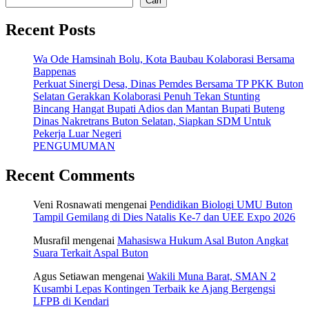
Cari
Recent Posts
Wa Ode Hamsinah Bolu, Kota Baubau Kolaborasi Bersama
Bappenas
Perkuat Sinergi Desa, Dinas Pemdes Bersama TP PKK Buton
Selatan Gerakkan Kolaborasi Penuh Tekan Stunting
Bincang Hangat Bupati Adios dan Mantan Bupati Buteng
Dinas Nakretrans Buton Selatan, Siapkan SDM Untuk
Pekerja Luar Negeri
PENGUMUMAN
Recent Comments
Veni Rosnawati
mengenai
Pendidikan Biologi UMU Buton
Tampil Gemilang di Dies Natalis Ke-7 dan UEE Expo 2026
Musrafil
mengenai
Mahasiswa Hukum Asal Buton Angkat
Suara Terkait Aspal Buton
Agus Setiawan
mengenai
Wakili Muna Barat, SMAN 2
Kusambi Lepas Kontingen Terbaik ke Ajang Bergengsi
LFPB di Kendari