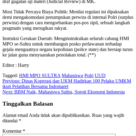
draf gugatan uji materi (Judicial Review) di MK.
Mosi Tidak Percaya Biaya Politik: Menilai regulasi ini dipaksakan
demi mengakomodasi penumpukan perwira di internal Polri (surplus
perwira) dengan cara mengorbankan pos-pos sipil, sebuah langkah
pragmatis yang merugikan rakyat.
Instruksi Gerakan Daerah: Menginstruksikan seluruh cabang HMI
MPO se-Sultra untuk membangun posko perlawanan terhadap
gejala menguatnya negara kepolisian (police state) dan bersiap turun
ke jalan guna menyuarakan penolakan total. (**)
Editor : Harry
Tagged:
HMI MPO SULTRA
Mahasiswa
Polri
UUD
Navigasi
Previous:
Dinas Koperasi dan UKM Hadirkan 100 Pelaku UMKM
ikuti Pelatihan Bersama Indomaret
pos
Next:
BBM Naik, Mahasiswa Sultra, Soroti Ekonomi Indonesia
Tinggalkan Balasan
Alamat email Anda tidak akan dipublikasikan.
Ruas yang wajib
ditandai
*
Komentar
*