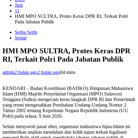
Juni
11
HMI MPO SULTRA, Protes Keras DPR RI, Terkait Polri
Pada Jabatan Publik
Serba Serbi
Sosial
HMI MPO SULTRA, Protes Keras DPR
RI, Terkait Polri Pada Jabatan Publik
admin
2 bulan ago
2 bulan ago
0
4 mins
KENDARI – Badan Koordinasi (BADKO) Himpunan Mahasiswa
Islam (HMI) Majelis Penyelamat Organisasi (MPO) Sulawesi
Tenggara (Sultra) mengecam keras langkah DPR RI dan Pemerintah
yang resmi mengesahkan Perubahan Undang-Undang Nomor 2
Tahun 2002 tentang Kepolisian Negara Republik Indonesia (UU
Polri) pada selasa, 9 Juni 2026.
Selain menyoroti pasal siber, organisasi mahasiswa hijau-hitam ini
memberikan analisis mendalam dan kritik tajam terkait legalisasi
personel Polri aktif untuk menduduki jabatan-jabatan publik di