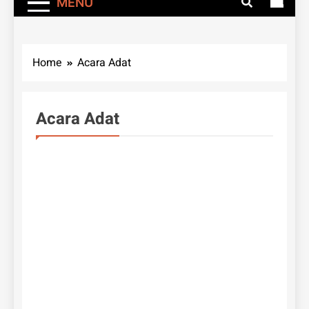
MENU
Home
Acara Adat
Acara Adat
UNCATEGORIZED
H.
M
Ad
Du
Ke
Bu
Ba
Ba