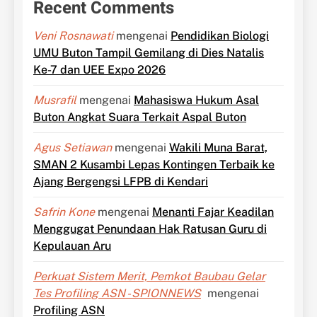
Recent Comments
Veni Rosnawati
mengenai
Pendidikan Biologi
UMU Buton Tampil Gemilang di Dies Natalis
Ke-7 dan UEE Expo 2026
Musrafil
mengenai
Mahasiswa Hukum Asal
Buton Angkat Suara Terkait Aspal Buton
Agus Setiawan
mengenai
Wakili Muna Barat,
SMAN 2 Kusambi Lepas Kontingen Terbaik ke
Ajang Bergengsi LFPB di Kendari
Safrin Kone
mengenai
Menanti Fajar Keadilan
Menggugat Penundaan Hak Ratusan Guru di
Kepulauan Aru
Perkuat Sistem Merit, Pemkot Baubau Gelar
Tes Profiling ASN - SPIONNEWS
mengenai
Profiling ASN