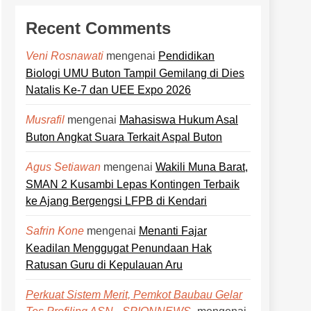
Recent Comments
mengenai
Pendidikan
Veni Rosnawati
Biologi UMU Buton Tampil Gemilang di Dies
Natalis Ke-7 dan UEE Expo 2026
mengenai
Mahasiswa Hukum Asal
Musrafil
Buton Angkat Suara Terkait Aspal Buton
mengenai
Wakili Muna Barat,
Agus Setiawan
SMAN 2 Kusambi Lepas Kontingen Terbaik
ke Ajang Bergengsi LFPB di Kendari
mengenai
Menanti Fajar
Safrin Kone
Keadilan Menggugat Penundaan Hak
Ratusan Guru di Kepulauan Aru
Perkuat Sistem Merit, Pemkot Baubau Gelar