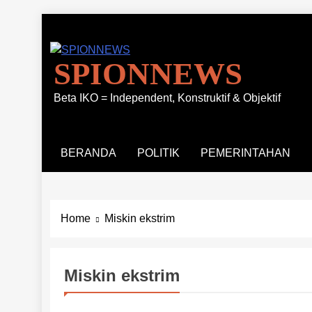
Skip
to
content
SPIONNEWS
Beta IKO = Independent, Konstruktif & Objektif
BERANDA
POLITIK
PEMERINTAHAN
Home
Miskin ekstrim
Miskin ekstrim
PEMERINTAHAN
PENDIDIKAN
SERBA SERBI