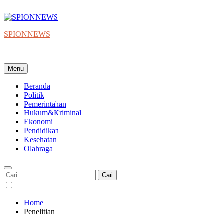
Skip
to
content
SPIONNEWS
Beta IKO = Independent, Konstruktif & Objektif
Menu
Beranda
Politik
Pemerintahan
Hukum&Kriminal
Ekonomi
Pendidikan
Kesehatan
Olahraga
Cari
untuk:
Home
Penelitian