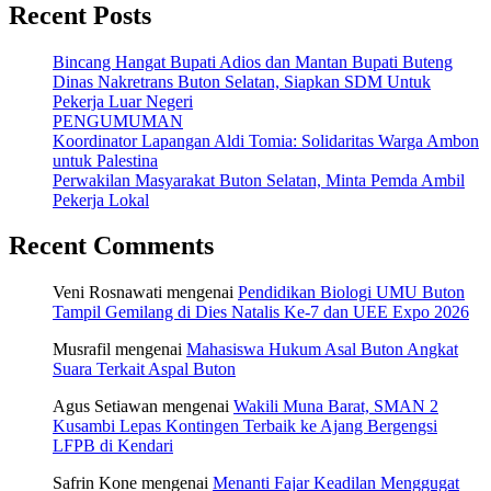
Recent Posts
Bincang Hangat Bupati Adios dan Mantan Bupati Buteng
Dinas Nakretrans Buton Selatan, Siapkan SDM Untuk
Pekerja Luar Negeri
PENGUMUMAN
Koordinator Lapangan Aldi Tomia: Solidaritas Warga Ambon
untuk Palestina
Perwakilan Masyarakat Buton Selatan, Minta Pemda Ambil
Pekerja Lokal
Recent Comments
Veni Rosnawati
mengenai
Pendidikan Biologi UMU Buton
Tampil Gemilang di Dies Natalis Ke-7 dan UEE Expo 2026
Musrafil
mengenai
Mahasiswa Hukum Asal Buton Angkat
Suara Terkait Aspal Buton
Agus Setiawan
mengenai
Wakili Muna Barat, SMAN 2
Kusambi Lepas Kontingen Terbaik ke Ajang Bergengsi
LFPB di Kendari
Safrin Kone
mengenai
Menanti Fajar Keadilan Menggugat