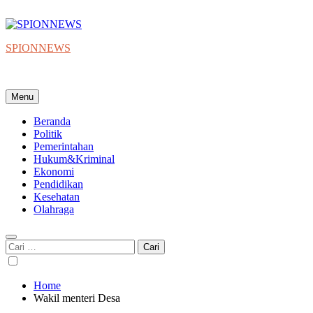
Skip
to
content
SPIONNEWS
Beta IKO = Independent, Konstruktif & Objektif
Menu
Beranda
Politik
Pemerintahan
Hukum&Kriminal
Ekonomi
Pendidikan
Kesehatan
Olahraga
Cari
untuk:
Home
Wakil menteri Desa