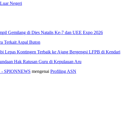
 Luar Negeri
pil Gemilang di Dies Natalis Ke-7 dan UEE Expo 2026
 Terkait Aspal Buton
i Lepas Kontingen Terbaik ke Ajang Bergengsi LFPB di Kendari
nundaan Hak Ratusan Guru di Kepulauan Aru
ASN - SPIONNEWS
mengenai
Profiling ASN