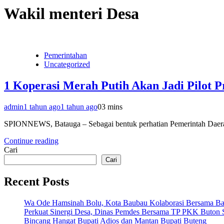
Wakil menteri Desa
Pemerintahan
Uncategorized
1 Koperasi Merah Putih Akan Jadi Pilot Pr
admin
1 tahun ago
1 tahun ago
0
3 mins
SPIONNEWS, Batauga – Sebagai bentuk perhatian Pemerintah Daera
Continue reading
Cari
Cari
Recent Posts
Wa Ode Hamsinah Bolu, Kota Baubau Kolaborasi Bersama B
Perkuat Sinergi Desa, Dinas Pemdes Bersama TP PKK Buton S
Bincang Hangat Bupati Adios dan Mantan Bupati Buteng