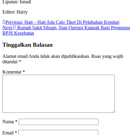
Liputan: Ismail
Editor: Harry
Navigasi
Previous:
Hati – Hati Ada Calo Tiket Di Pelabuhan Kendari
Next:
Rumah Sakit Siloam, Siap Operasi Katarak Bagi Pengguna
pos
BPJS Kesehatan
Tinggalkan Balasan
Alamat email Anda tidak akan dipublikasikan.
Ruas yang wajib
ditandai
*
Komentar
*
Nama
*
Email
*