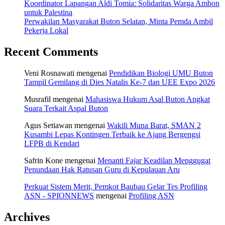
Koordinator Lapangan Aldi Tomia: Solidaritas Warga Ambon
untuk Palestina
Perwakilan Masyarakat Buton Selatan, Minta Pemda Ambil
Pekerja Lokal
Recent Comments
Veni Rosnawati
mengenai
Pendidikan Biologi UMU Buton
Tampil Gemilang di Dies Natalis Ke-7 dan UEE Expo 2026
Musrafil
mengenai
Mahasiswa Hukum Asal Buton Angkat
Suara Terkait Aspal Buton
Agus Setiawan
mengenai
Wakili Muna Barat, SMAN 2
Kusambi Lepas Kontingen Terbaik ke Ajang Bergengsi
LFPB di Kendari
Safrin Kone
mengenai
Menanti Fajar Keadilan Menggugat
Penundaan Hak Ratusan Guru di Kepulauan Aru
Perkuat Sistem Merit, Pemkot Baubau Gelar Tes Profiling
ASN - SPIONNEWS
mengenai
Profiling ASN
Archives