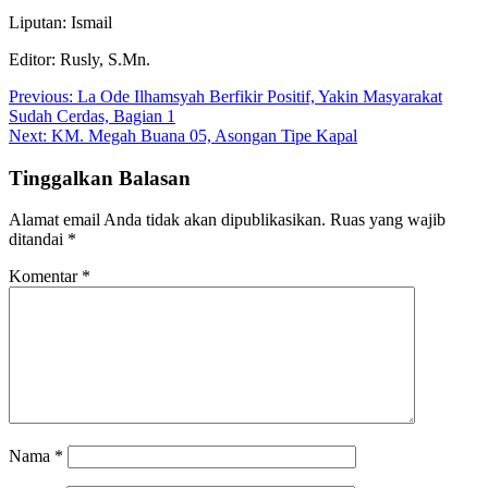
Liputan: Ismail
Editor: Rusly, S.Mn.
Navigasi
Previous:
La Ode Ilhamsyah Berfikir Positif, Yakin Masyarakat
Sudah Cerdas, Bagian 1
pos
Next:
KM. Megah Buana 05, Asongan Tipe Kapal
Tinggalkan Balasan
Alamat email Anda tidak akan dipublikasikan.
Ruas yang wajib
ditandai
*
Komentar
*
Nama
*