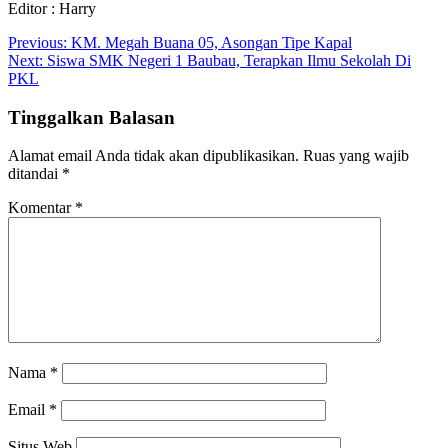
Editor : Harry
Navigasi
Previous:
KM. Megah Buana 05, Asongan Tipe Kapal
Next:
Siswa SMK Negeri 1 Baubau, Terapkan Ilmu Sekolah Di
pos
PKL
Tinggalkan Balasan
Alamat email Anda tidak akan dipublikasikan.
Ruas yang wajib
ditandai
*
Komentar
*
Nama
*
Email
*
Situs Web