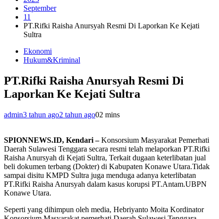
September
11
PT.Rifki Raisha Anursyah Resmi Di Laporkan Ke Kejati
Sultra
Ekonomi
Hukum&Kriminal
PT.Rifki Raisha Anursyah Resmi Di
Laporkan Ke Kejati Sultra
admin
3 tahun ago
2 tahun ago
0
2 mins
SPIONNEWS.ID, Kendari –
Konsorsium Masyarakat Pemerhati
Daerah Sulawesi Tenggara secara resmi telah melaporkan PT.Rifki
Raisha Anursyah di Kejati Sultra, Terkait dugaan keterlibatan jual
beli dokumen terbang (Dokter) di Kabupaten Konawe Utara.Tidak
sampai disitu KMPD Sultra juga menduga adanya keterlibatan
PT.Rifki Raisha Anursyah dalam kasus korupsi PT.Antam.UBPN
Konawe Utara.
Seperti yang dihimpun oleh media, Hebriyanto Moita Kordinator
Konsorsium Masyarakat pemerhati Daerah Sulawesi Tenggara