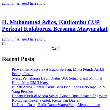
admin
3 hari ago
3 hari ago
0
H. Muhammad Adios, Katilombu CUP
Perkuat Kolaborasi Bersama Masyarakat
admin
3 hari ago
3 hari ago
0
Cari
Cari
Recent Posts
Perwakilan Masyarakat Buton Selatan, Minta Pemda Ambil
Pekerja Lokal
Syarat Pemekaran Dapil Diatur UU, Setiap Dapil Minimal
Harus Memiliki 3 Kursi
Bupati Adios, Lantik Kadis Baru Dan Lepas Beberapa ASN
Yang Pensiun
Hadapi Kritik di Media Sosial, Bupati Buru Selatan Tegaskan
Komitmen Bekerja untuk Kemajuan Daerah
H. Hasan Basri, Hadir Bantu Warga Yang Membutuhkan