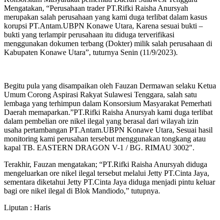
Mengatakan, “Perusahaan trader PT.Rifki Raisha Anursyah
merupakan salah perusahaan yang kami duga terlibat dalam kasus
korupsi PT.Antam.UBPN Konawe Utara, Karena sesuai bukti –
bukti yang terlampir perusahaan itu diduga terverifikasi
menggunakan dokumen terbang (Dokter) milik salah perusahaan di
Kabupaten Konawe Utara”, tuturnya Senin (11/9/2023).
Begitu pula yang disampaikan oleh Fauzan Dermawan selaku Ketua
Umum Corong Aspirasi Rakyat Sulawesi Tenggara, salah satu
lembaga yang terhimpun dalam Konsorsium Masyarakat Pemerhati
Daerah memaparkan.”PT.Rifki Raisha Anursyah kami duga terlibat
dalam pembelian ore nikel ilegal yang berasal dari wilayah izin
usaha pertambangan PT.Antam.UBPN Konawe Utara, Sesuai hasil
monitoring kami perusahan tersebut menggunakan tongkang atau
kapal TB. EASTERN DRAGON V-1 / BG. RIMAU 3002″.
Terakhir, Fauzan mengatakan; “PT.Rifki Raisha Anursyah diduga
mengeluarkan ore nikel ilegal tersebut melalui Jetty PT.Cinta Jaya,
sementara diketahui Jetty PT.Cinta Jaya diduga menjadi pintu keluar
bagi ore nikel ilegal di Blok Mandiodo,” tutupnya.
Liputan : Haris