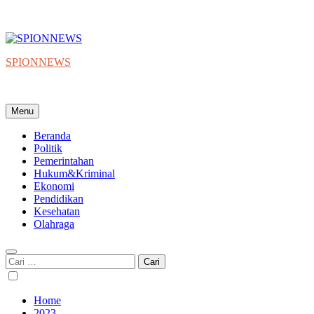
SPIONNEWS
Beta IKO = Independent, Konstruktif & Objektif
Menu
Beranda
Politik
Pemerintahan
Hukum&Kriminal
Ekonomi
Pendidikan
Kesehatan
Olahraga
Cari
untuk:
Home
2023