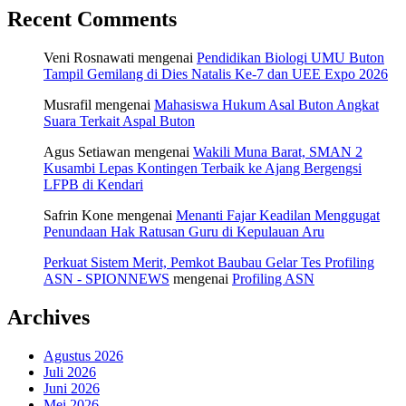
Recent Comments
Veni Rosnawati
mengenai
Pendidikan Biologi UMU Buton
Tampil Gemilang di Dies Natalis Ke-7 dan UEE Expo 2026
Musrafil
mengenai
Mahasiswa Hukum Asal Buton Angkat
Suara Terkait Aspal Buton
Agus Setiawan
mengenai
Wakili Muna Barat, SMAN 2
Kusambi Lepas Kontingen Terbaik ke Ajang Bergengsi
LFPB di Kendari
Safrin Kone
mengenai
Menanti Fajar Keadilan Menggugat
Penundaan Hak Ratusan Guru di Kepulauan Aru
Perkuat Sistem Merit, Pemkot Baubau Gelar Tes Profiling
ASN - SPIONNEWS
mengenai
Profiling ASN
Archives
Agustus 2026
Juli 2026
Juni 2026
Mei 2026