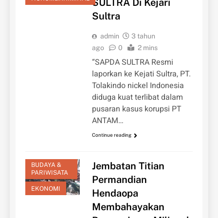
SULTRA Di Kejari
Sultra
admin
3 tahun
ago
0
2 mins
“SAPDA SULTRA Resmi
laporkan ke Kejati Sultra, PT.
Tolakindo nickel Indonesia
diduga kuat terlibat dalam
pusaran kasus korupsi PT
ANTAM…
Continue reading
Jembatan Titian
BUDAYA &
PARIWISATA
Permandian
EKONOMI
Hendaopa
Membahayakan