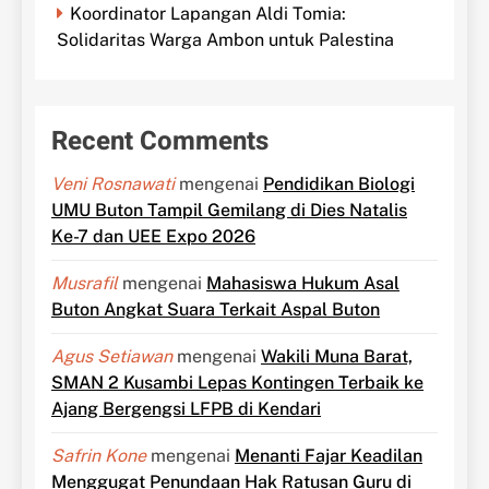
Koordinator Lapangan Aldi Tomia:
Solidaritas Warga Ambon untuk Palestina
Recent Comments
Veni Rosnawati
mengenai
Pendidikan Biologi
UMU Buton Tampil Gemilang di Dies Natalis
Ke-7 dan UEE Expo 2026
Musrafil
mengenai
Mahasiswa Hukum Asal
Buton Angkat Suara Terkait Aspal Buton
Agus Setiawan
mengenai
Wakili Muna Barat,
SMAN 2 Kusambi Lepas Kontingen Terbaik ke
Ajang Bergengsi LFPB di Kendari
Safrin Kone
mengenai
Menanti Fajar Keadilan
Menggugat Penundaan Hak Ratusan Guru di