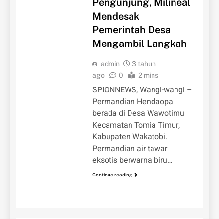
Pengunjung, Milineal
Mendesak
Pemerintah Desa
Mengambil Langkah
admin
3 tahun
ago
0
2 mins
SPIONNEWS, Wangi-wangi –
Permandian Hendaopa
berada di Desa Wawotimu
Kecamatan Tomia Timur,
Kabupaten Wakatobi.
Permandian air tawar
eksotis berwarna biru…
Continue reading