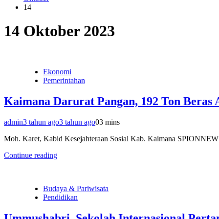
14
14 Oktober 2023
Ekonomi
Pemerintahan
Kaimana Darurat Pangan, 192 Ton Beras 
admin
3 tahun ago
3 tahun ago
0
3 mins
Moh. Karet, Kabid Kesejahteraan Sosial Kab. Kaimana SPIONNEWS,
Continue reading
Budaya & Pariwisata
Pendidikan
Ummushabri, Sekolah Internasional Pert