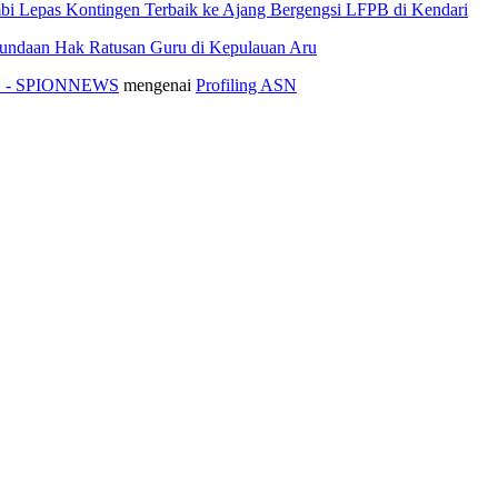
i Lepas Kontingen Terbaik ke Ajang Bergengsi LFPB di Kendari
nundaan Hak Ratusan Guru di Kepulauan Aru
ASN - SPIONNEWS
mengenai
Profiling ASN