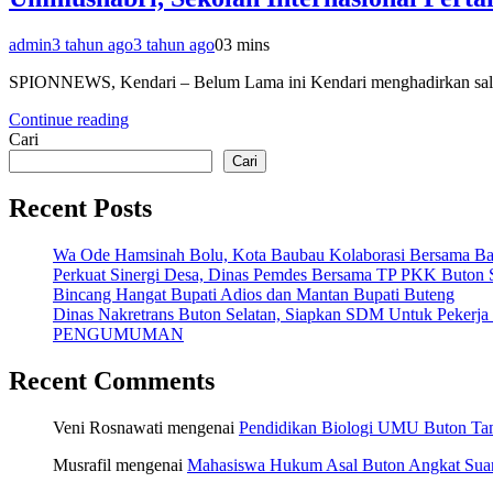
admin
3 tahun ago
3 tahun ago
0
3 mins
SPIONNEWS, Kendari – Belum Lama ini Kendari menghadirkan salah 
Continue reading
Cari
Cari
Recent Posts
Wa Ode Hamsinah Bolu, Kota Baubau Kolaborasi Bersama B
Perkuat Sinergi Desa, Dinas Pemdes Bersama TP PKK Buton S
Bincang Hangat Bupati Adios dan Mantan Bupati Buteng
Dinas Nakretrans Buton Selatan, Siapkan SDM Untuk Pekerja
PENGUMUMAN
Recent Comments
Veni Rosnawati
mengenai
Pendidikan Biologi UMU Buton Tam
Musrafil
mengenai
Mahasiswa Hukum Asal Buton Angkat Suara