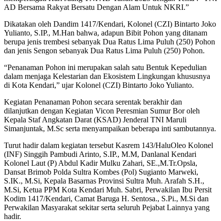
AD Bersama Rakyat Bersatu Dengan Alam Untuk NKRI.”
Dikatakan oleh Dandim 1417/Kendari, Kolonel (CZI) Bintarto Joko
Yulianto, S.IP., M.Han bahwa, adapun Bibit Pohon yang ditanam
berupa jenis trembesi sebanyak Dua Ratus Lima Puluh (250) Pohon
dan jenis Sengon sebanyak Dua Ratus Lima Puluh (250) Pohon.
“Penanaman Pohon ini merupakan salah satu Bentuk Kepedulian
dalam menjaga Kelestarian dan Ekosistem Lingkungan khususnya
di Kota Kendari,” ujar Kolonel (CZI) Bintarto Joko Yulianto.
Kegiatan Penanaman Pohon secara serentak berakhir dan
dilanjutkan dengan Kegiatan Vicon Peresmian Sumur Bor oleh
Kepala Staf Angkatan Darat (KSAD) Jenderal TNI Maruli
Simanjuntak, M.Sc serta menyampaikan beberapa inti sambutannya.
Turut hadir dalam kegiatan tersebut Kasrem 143/HaluOleo Kolonel
(INF) Singgih Pambudi Arinto, S.IP., M.M, Danlanal Kendari
Kolonel Laut (P) Abdul Kadir Mulku Zahari, SE.,M.Tr.Opsla,
Dansat Brimob Polda Sultra Kombes (Pol) Sugianto Marweki,
S.IK., M.Si, Kepala Basarnas Provinsi Sultra Muh. Arafah S.H.,
M.Si, Ketua PPM Kota Kendari Muh. Sabri, Perwakilan Ibu Persit
Kodim 1417/Kendari, Camat Baruga H. Sentosa., S.Pi., M.Si dan
Perwakilan Masyarakat sekitar serta seluruh Pejabat Lainnya yang
hadir.