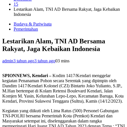
15
Lestarikan Alam, TNI AD Bersama Rakyat, Jaga Kebaikan
Indonesia
Budaya & Pariwisata
Pemerintahan
Lestarikan Alam, TNI AD Bersama
Rakyat, Jaga Kebaikan Indonesia
admin
3 tahun ago
3 tahun ago
0
3 mins
SPIONNEWS, Kendari –
Kodim 1417/Kendari menggelar
kegiatan Penanaman Pohon secara Serentak yang dipimpin oleh
Dandim 1417/Kendari Kolonel (CZI) Bintarto Joko Yulianto, S.IP.,
M.Han bertempat di Kolam Retensi Boulevard Kendari, Jalan
Komjen M. Yasin, Kelurahan Lepo-Lepo, Kecamatan Baruga, Kota
Kendari, Provinsi Sulawesi Tenggara (Sultra), Kamis (14/12/2023).
Kegiatan yang diikuti oleh Lima Ratus (500) Personel Gabungan
TNI-POLRI bersama Pemerintah Kota (Pemkot) Kendari dan
Masyarakat setempat ini, diselenggarakan dalam rangka
memperingati Hari Juang TNI AD Tahun 2023 dengan Tema : “TNI