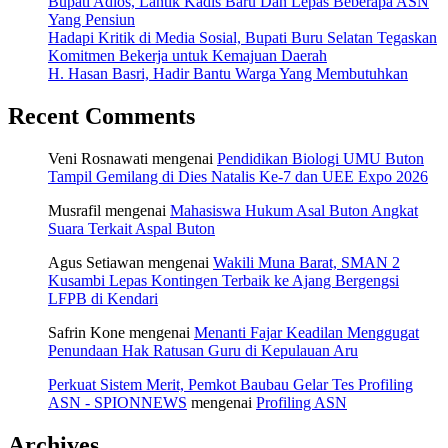
Bupati Adios, Lantik Kadis Baru Dan Lepas Beberapa ASN
Yang Pensiun
Hadapi Kritik di Media Sosial, Bupati Buru Selatan Tegaskan
Komitmen Bekerja untuk Kemajuan Daerah
H. Hasan Basri, Hadir Bantu Warga Yang Membutuhkan
Recent Comments
Veni Rosnawati
mengenai
Pendidikan Biologi UMU Buton
Tampil Gemilang di Dies Natalis Ke-7 dan UEE Expo 2026
Musrafil
mengenai
Mahasiswa Hukum Asal Buton Angkat
Suara Terkait Aspal Buton
Agus Setiawan
mengenai
Wakili Muna Barat, SMAN 2
Kusambi Lepas Kontingen Terbaik ke Ajang Bergengsi
LFPB di Kendari
Safrin Kone
mengenai
Menanti Fajar Keadilan Menggugat
Penundaan Hak Ratusan Guru di Kepulauan Aru
Perkuat Sistem Merit, Pemkot Baubau Gelar Tes Profiling
ASN - SPIONNEWS
mengenai
Profiling ASN
Archives