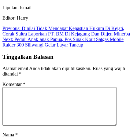
Liputan: Ismail
Editor: Harry
Navigasi
Previous:
Dinilai Tidak Mendapat Kepastian Hukum Di Kejati,
Corak Sultra Laporkan PT. BM Di Kejagung Dan Ditjen Minerba
pos
Next:
Peduli Anak-anak Papua, Pos Sinak Kout Satgas Mobile
Raider 300 Siliwangi Gelar Layar Tancap
Tinggalkan Balasan
Alamat email Anda tidak akan dipublikasikan.
Ruas yang wajib
ditandai
*
Komentar
*
Nama
*