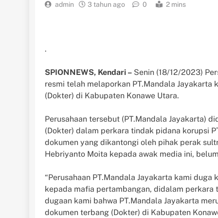
admin
3 tahun ago
0
2 mins
.
SPIONNEWS, Kendari –
Senin (18/12/2023) Pers
resmi telah melaporkan PT.Mandala Jayakarta ke
(Dokter) di Kabupaten Konawe Utara.
Perusahaan tersebut (PT.Mandala Jayakarta) di
(Dokter) dalam perkara tindak pidana korupsi 
dokumen yang dikantongi oleh pihak perak sultr
Hebriyanto Moita kepada awak media ini, belum 
“Perusahaan PT.Mandala Jayakarta kami duga ku
kepada mafia pertambangan, didalam perkara 
dugaan kami bahwa PT.Mandala Jayakarta merup
dokumen terbang (Dokter) di Kabupaten Konaw