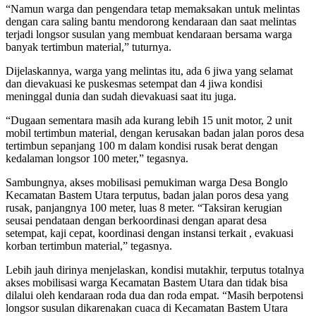
“Namun warga dan pengendara tetap memaksakan untuk melintas
dengan cara saling bantu mendorong kendaraan dan saat melintas
terjadi longsor susulan yang membuat kendaraan bersama warga
banyak tertimbun material,” tuturnya.
Dijelaskannya, warga yang melintas itu, ada 6 jiwa yang selamat
dan dievakuasi ke puskesmas setempat dan 4 jiwa kondisi
meninggal dunia dan sudah dievakuasi saat itu juga.
“Dugaan sementara masih ada kurang lebih 15 unit motor, 2 unit
mobil tertimbun material, dengan kerusakan badan jalan poros desa
tertimbun sepanjang 100 m dalam kondisi rusak berat dengan
kedalaman longsor 100 meter,” tegasnya.
Sambungnya, akses mobilisasi pemukiman warga Desa Bonglo
Kecamatan Bastem Utara terputus, badan jalan poros desa yang
rusak, panjangnya 100 meter, luas 8 meter. “Taksiran kerugian
seusai pendataan dengan berkoordinasi dengan aparat desa
setempat, kaji cepat, koordinasi dengan instansi terkait , evakuasi
korban tertimbun material,” tegasnya.
Lebih jauh dirinya menjelaskan, kondisi mutakhir, terputus totalnya
akses mobilisasi warga Kecamatan Bastem Utara dan tidak bisa
dilalui oleh kendaraan roda dua dan roda empat. “Masih berpotensi
longsor susulan dikarenakan cuaca di Kecamatan Bastem Utara