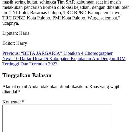
masih sering hujan, sehingga Tim SAR gabungan saat ini masih
melakukan pencarian korban di lokasi kejadian, dengan dibantu oleh
tim TNI-Polri, Basarnas Palopo, TRC BPBD Kabupaten Luwu,
TRC BPBD Kota Palopo, PMI Kota Palopo, Warga setempat,”
ucapnya.
Liputan: Haris
Editor: Harry
Navigasi
Previous:
“BETA JARGARIA” Libatkan 4 Choreographer
Next:
10 Daftar Desa Di Kabupaten Kepulauan Aru Dengan IDM
pos
Tertinggi Dan Terendah 2023
Tinggalkan Balasan
Alamat email Anda tidak akan dipublikasikan.
Ruas yang wajib
ditandai
*
Komentar
*