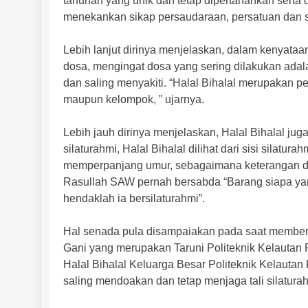
tahunan yang unik dan tetap dipertahankan serta di
menekankan sikap persaudaraan, persatuan dan sa
Lebih lanjut dirinya menjelaskan, dalam kenyataan
dosa, mengingat dosa yang sering dilakukan adala
dan saling menyakiti. “Halal Bihalal merupakan pe
maupun kelompok, ” ujarnya.
Lebih jauh dirinya menjelaskan, Halal Bihalal j
silaturahmi, Halal Bihalal dilihat dari sisi silat
memperpanjang umur, sebagaimana keterangan dal
Rasullah SAW pernah bersabda “Barang siapa yan
hendaklah ia bersilaturahmi”.
Hal senada pula disampaiakan pada saat memberi
Gani yang merupakan Taruni Politeknik Kelauta
Halal Bihalal Keluarga Besar Politeknik Kelautan 
saling mendoakan dan tetap menjaga tali silaturahm