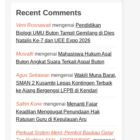
Recent Comments
mengenai
Pendidikan
Veni Rosnawati
Biologi UMU Buton Tampil Gemilang di Dies
Natalis Ke-7 dan UEE Expo 2026
mengenai
Mahasiswa Hukum Asal
Musrafil
Buton Angkat Suara Terkait Aspal Buton
mengenai
Wakili Muna Barat,
Agus Setiawan
SMAN 2 Kusambi Lepas Kontingen Terbaik
ke Ajang Bergengsi LFPB di Kendari
mengenai
Menanti Fajar
Safrin Kone
Keadilan Menggugat Penundaan Hak
Ratusan Guru di Kepulauan Aru
Perkuat Sistem Merit, Pemkot Baubau Gelar