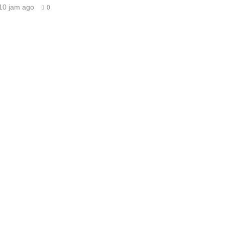
10 jam ago
0