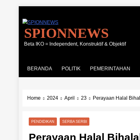
Skip
to
content
SPIONNEWS
Beta IKO = Independent, Konstruktif & Objektif
BERANDA
POLITIK
PEMERINTAHAN
Home
2024
April
23
Perayaan Halal Biha
PENDIDIKAN
SERBA SERBI
Perayaan Halal Bihala