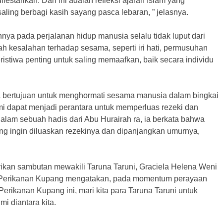
lestarikan. Dan ini adalah refleksi ajaran Islam yang
ling berbagi kasih sayang pasca lebaran, ” jelasnya.
nya pada perjalanan hidup manusia selalu tidak luput dari
h kesalahan terhadap sesama, seperti iri hati, permusuhan
ristiwa penting untuk saling memaafkan, baik secara individu
uga bertujuan untuk menghormati sesama manusia dalam bingkai
urahmi dapat menjadi perantara untuk memperluas rezeki dan
am sebuah hadis dari Abu Hurairah ra, ia berkata bahwa
g ingin diluaskan rezekinya dan dipanjangkan umurnya,
kan sambutan mewakili Taruna Taruni, Graciela Helena Weni
n Perikanan Kupang mengatakan, pada momentum perayaan
Perikanan Kupang ini, mari kita para Taruna Taruni untuk
i diantara kita.