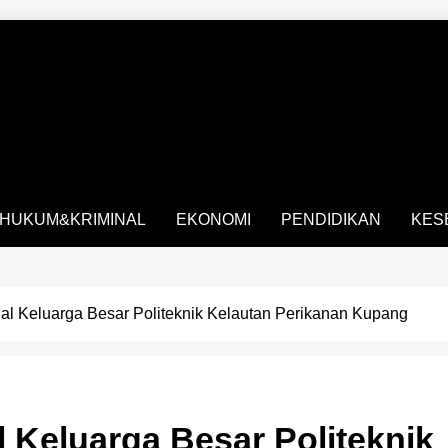
HUKUM&KRIMINAL
EKONOMI
PENDIDIKAN
KES
lal Keluarga Besar Politeknik Kelautan Perikanan Kupang
l Keluarga Besar Politeknik