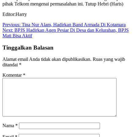
pihak Telkom mengenai permasalahan ini. Tutup Hebri (Haris)
Editor:Harry
Navigasi
Previous:
Tina Nur Alam, Hadirkan Band Armada Di Kotamara
Next:
BPJS Hadirkan Agen Pesiar Di Desa dan Kelurahan, BPJS
pos
Mati Bisa Aktif
Tinggalkan Balasan
Alamat email Anda tidak akan dipublikasikan.
Ruas yang wajib
ditandai
*
Komentar
*
Nama
*
Email
*