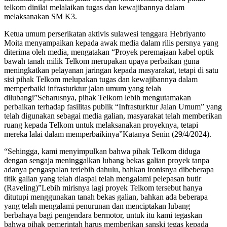
telkom dinilai melalaikan tugas dan kewajibannya dalam
melaksanakan SM K3.
Ketua umum perserikatan aktivis sulawesi tenggara Hebriyanto
Moita menyampaikan kepada awak media dalam rilis persnya yang
diterima oleh media, mengatakan “Proyek peremajaan kabel optik
bawah tanah milik Telkom merupakan upaya perbaikan guna
meningkatkan pelayanan jaringan kepada masyarakat, tetapi di satu
sisi pihak Telkom melupakan tugas dan kewajibannya dalam
memperbaiki infrasturktur jalan umum yang telah
dilubangi”Seharusnya, pihak Telkom lebih mengutamakan
perbaikan terhadap fasilitas publik “Infrasturktur Jalan Umum” yang
telah digunakan sebagai media galian, masyarakat telah memberikan
ruang kepada Telkom untuk melaksanakan proyeknya, tetapi
mereka lalai dalam memperbaikinya”Katanya Senin (29/4/2024).
“Sehingga, kami menyimpulkan bahwa pihak Telkom diduga
dengan sengaja meninggalkan lubang bekas galian proyek tanpa
adanya pengaspalan terlebih dahulu, bahkan ironisnya dibeberapa
titik galian yang telah diaspal telah mengalami pelepasan butir
(Raveling)”Lebih mirisnya lagi proyek Telkom tersebut hanya
ditutupi menggunakan tanah bekas galian, bahkan ada beberapa
yang telah mengalami penurunan dan menciptakan lubang
berbahaya bagi pengendara bermotor, untuk itu kami tegaskan
bahwa pihak pemerintah harus memberikan sanski tegas kepada