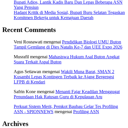
Bupati Adios, Lantik Kadis Baru Dan Lepas Beberapa ASN
Yang Pensiun
Hadapi Kritik di Media Sosial, Bupati Buru Selatan Tegaskan
Komitmen Bekerja untuk Kemajuan Daerah
Recent Comments
Veni Rosnawati
mengenai
Pendidikan Biologi UMU Buton
Tampil Gemilang di Dies Natalis Ke-7 dan UEE Expo 2026
Musrafil
mengenai
Mahasiswa Hukum Asal Buton Angkat
Suara Terkait Aspal Buton
Agus Setiawan
mengenai
Wakili Muna Barat, SMAN 2
Kusambi Lepas Kontingen Terbaik ke Ajang Bergengsi
LFPB di Kendari
Safrin Kone
mengenai
Menanti Fajar Keadilan Menggugat
Penundaan Hak Ratusan Guru di Kepulauan Aru
Perkuat Sistem Merit, Pemkot Baubau Gelar Tes Profiling
ASN - SPIONNEWS
mengenai
Profiling ASN
Archives