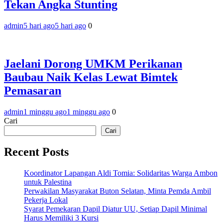
Tekan Angka Stunting
admin
5 hari ago
5 hari ago
0
Jaelani Dorong UMKM Perikanan
Baubau Naik Kelas Lewat Bimtek
Pemasaran
admin
1 minggu ago
1 minggu ago
0
Cari
Cari
Recent Posts
Koordinator Lapangan Aldi Tomia: Solidaritas Warga Ambon
untuk Palestina
Perwakilan Masyarakat Buton Selatan, Minta Pemda Ambil
Pekerja Lokal
Syarat Pemekaran Dapil Diatur UU, Setiap Dapil Minimal
Harus Memiliki 3 Kursi