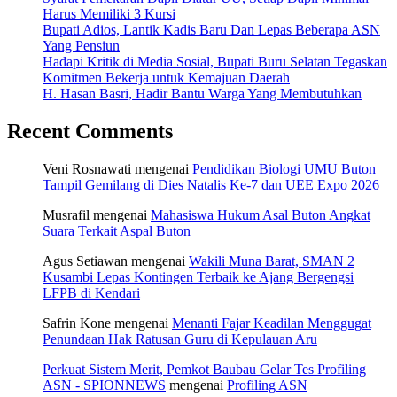
Harus Memiliki 3 Kursi
Bupati Adios, Lantik Kadis Baru Dan Lepas Beberapa ASN
Yang Pensiun
Hadapi Kritik di Media Sosial, Bupati Buru Selatan Tegaskan
Komitmen Bekerja untuk Kemajuan Daerah
H. Hasan Basri, Hadir Bantu Warga Yang Membutuhkan
Recent Comments
Veni Rosnawati
mengenai
Pendidikan Biologi UMU Buton
Tampil Gemilang di Dies Natalis Ke-7 dan UEE Expo 2026
Musrafil
mengenai
Mahasiswa Hukum Asal Buton Angkat
Suara Terkait Aspal Buton
Agus Setiawan
mengenai
Wakili Muna Barat, SMAN 2
Kusambi Lepas Kontingen Terbaik ke Ajang Bergengsi
LFPB di Kendari
Safrin Kone
mengenai
Menanti Fajar Keadilan Menggugat
Penundaan Hak Ratusan Guru di Kepulauan Aru
Perkuat Sistem Merit, Pemkot Baubau Gelar Tes Profiling
ASN - SPIONNEWS
mengenai
Profiling ASN