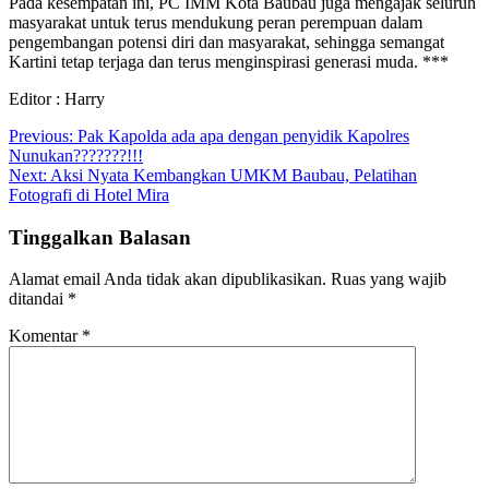
Pada kesempatan ini, PC IMM Kota Baubau juga mengajak seluruh
masyarakat untuk terus mendukung peran perempuan dalam
pengembangan potensi diri dan masyarakat, sehingga semangat
Kartini tetap terjaga dan terus menginspirasi generasi muda. ***
Editor : Harry
Navigasi
Previous:
Pak Kapolda ada apa dengan penyidik Kapolres
Nunukan???????!!!
pos
Next:
Aksi Nyata Kembangkan UMKM Baubau, Pelatihan
Fotografi di Hotel Mira
Tinggalkan Balasan
Alamat email Anda tidak akan dipublikasikan.
Ruas yang wajib
ditandai
*
Komentar
*