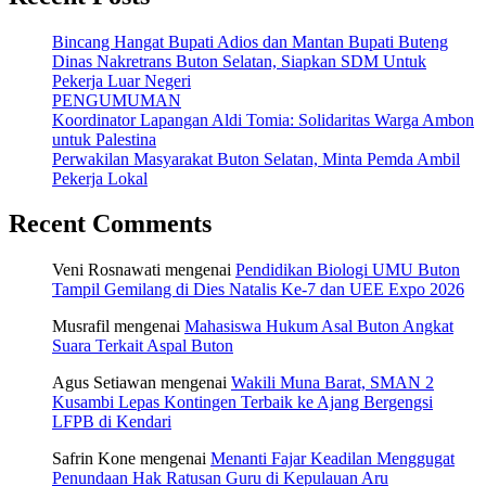
Bincang Hangat Bupati Adios dan Mantan Bupati Buteng
Dinas Nakretrans Buton Selatan, Siapkan SDM Untuk
Pekerja Luar Negeri
PENGUMUMAN
Koordinator Lapangan Aldi Tomia: Solidaritas Warga Ambon
untuk Palestina
Perwakilan Masyarakat Buton Selatan, Minta Pemda Ambil
Pekerja Lokal
Recent Comments
Veni Rosnawati
mengenai
Pendidikan Biologi UMU Buton
Tampil Gemilang di Dies Natalis Ke-7 dan UEE Expo 2026
Musrafil
mengenai
Mahasiswa Hukum Asal Buton Angkat
Suara Terkait Aspal Buton
Agus Setiawan
mengenai
Wakili Muna Barat, SMAN 2
Kusambi Lepas Kontingen Terbaik ke Ajang Bergengsi
LFPB di Kendari
Safrin Kone
mengenai
Menanti Fajar Keadilan Menggugat
Penundaan Hak Ratusan Guru di Kepulauan Aru