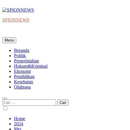
Skip
to
content
SPIONNEWS
Beta IKO = Independent, Konstruktif & Objektif
Menu
Beranda
Politik
Pemerintahan
Hukum&Kriminal
Ekonomi
Pendidikan
Kesehatan
Olahraga
Cari
untuk:
Home
2024
Mei