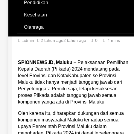
Seram Mendukung
Pendidikan
Pemerintah Daerah
Kesehatan
Provinsi Maluku,
Sukseskan Pilkada 2024
Olahraga
admin
2 tahun ago
2 tahun ago
0
4 mins
SPIONNEWS.ID, Maluku –
Pelaksanaan Pemilihan
Kepala Daerah (Pilkada) 2024 mendatang pada
level Provinsi dan Kota/Kabupaten se Provinsi
Maluku tidak hanya menjadi tanggung jawab dari
Penyelenggara Pemilu saja, tetapi kesuksesan
proses Pilkada adalah tanggung jawab semua
komponen yanga ada di Provinsi Maluku.
Oleh karena itu, diharapkan dukungan dari semua
komponen masyarakat Maluku terhadap semua
upaya Pemerintah Provinsi Maluku dalam
menghadapi Pilkada 2024 ini dapat terselenggara