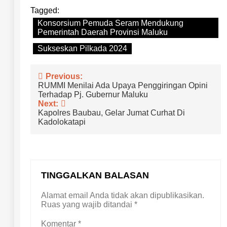
Tagged:
Konsorsium Pemuda Seram Mendukung
Pemerintah Daerah Provinsi Maluku
Sukseskan Pilkada 2024
Navigasi
Previous:
RUMMI Menilai Ada Upaya Penggiringan Opini
pos
Terhadap Pj. Gubernur Maluku
Next:
Kapolres Baubau, Gelar Jumat Curhat Di
Kadolokatapi
TINGGALKAN BALASAN
Alamat email Anda tidak akan dipublikasikan.
Ruas yang wajib ditandai
*
Komentar
*