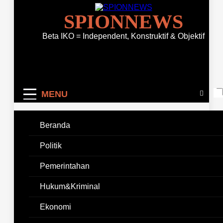
SPIONNEWS
Beta IKO = Independent, Konstruktif & Objektif
MENU
Beranda
Home
2024
Juni
7
Konsorsium Pemuda Seram Mendukung Pemerintah
Politik
Daerah Provinsi Maluku, Sukseskan Pilkada 2024
Pemerintahan
Hukum&Kriminal
PENDIDIKAN
POLITIK
Konsorsium Pemuda
Ekonomi