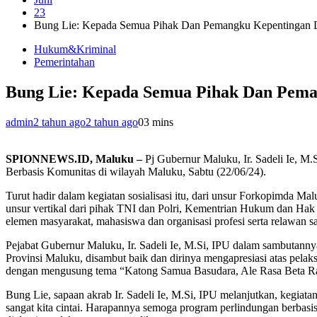
23
Bung Lie: Kepada Semua Pihak Dan Pemangku Kepentingan 
Hukum&Kriminal
Pemerintahan
Bung Lie: Kepada Semua Pihak Dan Pema
admin
2 tahun ago
2 tahun ago
0
3 mins
SPIONNEWS.ID, Maluku –
Pj Gubernur Maluku, Ir. Sadeli Ie, M
Berbasis Komunitas di wilayah Maluku, Sabtu (22/06/24).
Turut hadir dalam kegiatan sosialisasi itu, dari unsur Forkopimda 
unsur vertikal dari pihak TNI dan Polri, Kementrian Hukum dan H
elemen masyarakat, mahasiswa dan organisasi profesi serta relawan 
Pejabat Gubernur Maluku, Ir. Sadeli Ie, M.Si, IPU dalam sambutannya
Provinsi Maluku, disambut baik dan dirinya mengapresiasi atas pela
dengan mengusung tema “Katong Samua Basudara, Ale Rasa Beta Ras
Bung Lie, sapaan akrab Ir. Sadeli Ie, M.Si, IPU melanjutkan, kegiatan
sangat kita cintai. Harapannya semoga program perlindungan berba