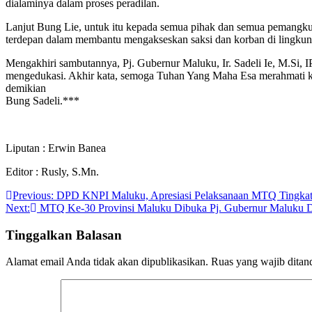
dialaminya dalam proses peradilan.
Lanjut Bung Lie, untuk itu kepada semua pihak dan semua pemangku 
terdepan dalam membantu mengakseskan saksi dan korban di lingkung
Mengakhiri sambutannya, Pj. Gubernur Maluku, Ir. Sadeli Ie, M.Si, IP
mengedukasi. Akhir kata, semoga Tuhan Yang Maha Esa merahmati kerj
demikian
Bung Sadeli.***
Liputan : Erwin Banea
Editor : Rusly, S.Mn.
Navigasi
Previous:
DPD KNPI Maluku, Apresiasi Pelaksanaan MTQ Tingkat
Next:
MTQ Ke-30 Provinsi Maluku Dibuka Pj. Gubernur Maluku 
pos
Tinggalkan Balasan
Alamat email Anda tidak akan dipublikasikan.
Ruas yang wajib ditan