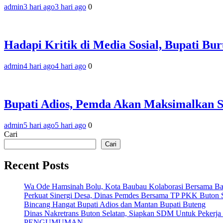
admin
3 hari ago
3 hari ago
0
Hadapi Kritik di Media Sosial, Bupati B
admin
4 hari ago
4 hari ago
0
Bupati Adios, Pemda Akan Maksimalkan 
admin
5 hari ago
5 hari ago
0
Cari
Cari
Recent Posts
Wa Ode Hamsinah Bolu, Kota Baubau Kolaborasi Bersama B
Perkuat Sinergi Desa, Dinas Pemdes Bersama TP PKK Buton S
Bincang Hangat Bupati Adios dan Mantan Bupati Buteng
Dinas Nakretrans Buton Selatan, Siapkan SDM Untuk Pekerja
PENGUMUMAN