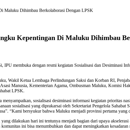
Di Maluku Dihimbau Berkolaborasi Dengan LPSK
ngku Kepentingan Di Maluku Dihimbau Be
.Si, IPU membuka dengan resmi kegiatan Sosialisasi dan Desiminasi Inf
Maluku, Wakil Ketua Lembaga Perlindungan Saksi dan Korban RI, Penja
ak Asasi Manusia, Kementerian Agama, Ombusman Maluku, Komisi Hak 
sahabat LPSK.
 menyampaikan, sosialisasi desiminasi informasi kegiatan prioritas na
ksanaan sosialisasi yang diprakarsai oleh Sekretariat Pengelola Sahab
a”. “Kami bersyukur bahwa Maluku menjadi provinsi pertama yang d
 yang dilakukan hari ini tentunya menjadi bagian dari upaya akselerasi
sis komunitas ini bisa menumbuhkan dan dapat meningkatkan kesadara