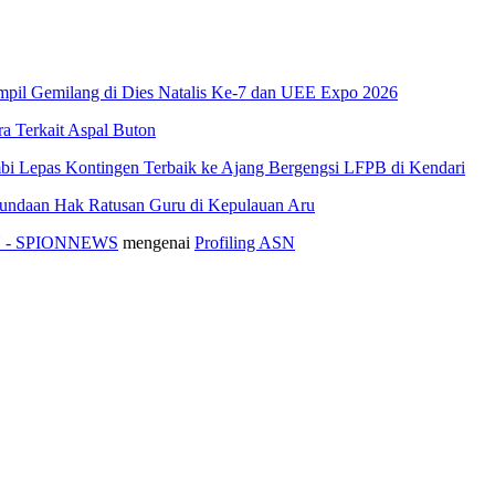
pil Gemilang di Dies Natalis Ke-7 dan UEE Expo 2026
 Terkait Aspal Buton
i Lepas Kontingen Terbaik ke Ajang Bergengsi LFPB di Kendari
nundaan Hak Ratusan Guru di Kepulauan Aru
ASN - SPIONNEWS
mengenai
Profiling ASN