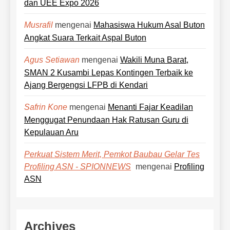
dan UEE Expo 2026
mengenai
Mahasiswa Hukum Asal Buton
Musrafil
Angkat Suara Terkait Aspal Buton
mengenai
Wakili Muna Barat,
Agus Setiawan
SMAN 2 Kusambi Lepas Kontingen Terbaik ke
Ajang Bergengsi LFPB di Kendari
mengenai
Menanti Fajar Keadilan
Safrin Kone
Menggugat Penundaan Hak Ratusan Guru di
Kepulauan Aru
Perkuat Sistem Merit, Pemkot Baubau Gelar Tes
mengenai
Profiling
Profiling ASN - SPIONNEWS
ASN
Archives