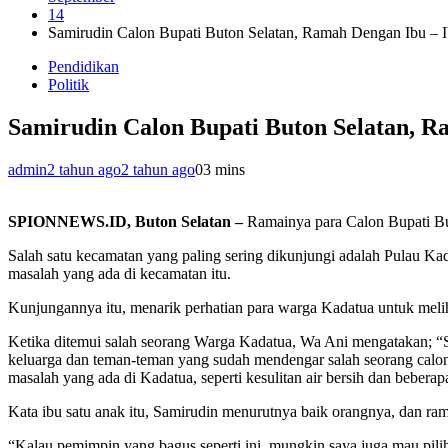
14
Samirudin Calon Bupati Buton Selatan, Ramah Dengan Ibu – 
Pendidikan
Politik
Samirudin Calon Bupati Buton Selatan, R
admin
2 tahun ago
2 tahun ago
0
3 mins
SPIONNEWS.ID, Buton Selatan –
Ramainya para Calon Bupati Bu
Salah satu kecamatan yang paling sering dikunjungi adalah Pulau Ka
masalah yang ada di kecamatan itu.
Kunjungannya itu, menarik perhatian para warga Kadatua untuk meli
Ketika ditemui salah seorang Warga Kadatua, Wa Ani mengatakan; “S
keluarga dan teman-teman yang sudah mendengar salah seorang calon 
masalah yang ada di Kadatua, seperti kesulitan air bersih dan bebera
Kata ibu satu anak itu, Samirudin menurutnya baik orangnya, dan ram
“Kalau pemimpin yang bagus seperti ini, mungkin saya juga mau pilih 