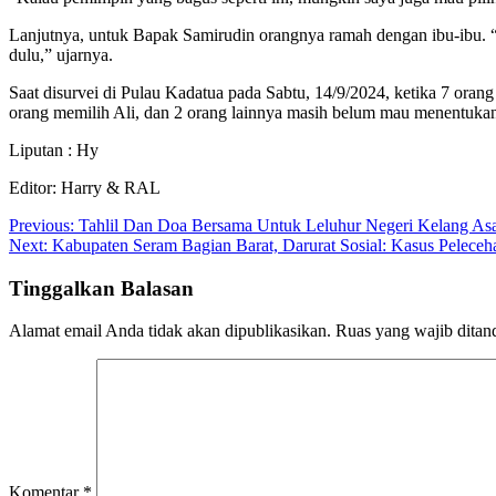
Lanjutnya, untuk Bapak Samirudin orangnya ramah dengan ibu-ibu. “Ba
dulu,” ujarnya.
Saat disurvei di Pulau Kadatua pada Sabtu, 14/9/2024, ketika 7 ora
orang memilih Ali, dan 2 orang lainnya masih belum mau menentukan 
Liputan : Hy
Editor: Harry & RAL
Navigasi
Previous:
Tahlil Dan Doa Bersama Untuk Leluhur Negeri Kelang As
Next:
Kabupaten Seram Bagian Barat, Darurat Sosial: Kasus Peleceha
pos
Tinggalkan Balasan
Alamat email Anda tidak akan dipublikasikan.
Ruas yang wajib ditan
Komentar
*