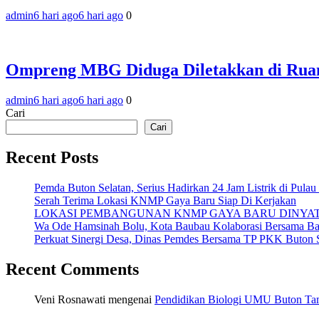
admin
6 hari ago
6 hari ago
0
Ompreng MBG Diduga Diletakkan di Ruang
admin
6 hari ago
6 hari ago
0
Cari
Cari
Recent Posts
Pemda Buton Selatan, Serius Hadirkan 24 Jam Listrik di Pulau
Serah Terima Lokasi KNMP Gaya Baru Siap Di Kerjakan
LOKASI PEMBANGUNAN KNMP GAYA BARU DINYA
Wa Ode Hamsinah Bolu, Kota Baubau Kolaborasi Bersama B
Perkuat Sinergi Desa, Dinas Pemdes Bersama TP PKK Buton S
Recent Comments
Veni Rosnawati
mengenai
Pendidikan Biologi UMU Buton Tam