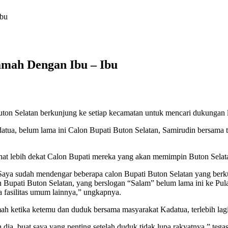
Ibu
amah Dengan Ibu – Ibu
ton Selatan berkunjung ke setiap kecamatan untuk mencari dukungan l
datua, belum lama ini Calon Bupati Buton Selatan, Samirudin bersama 
hat lebih dekat Calon Bupati mereka yang akan memimpin Buton Selat
aya sudah mendengar beberapa calon Bupati Buton Selatan yang berkun
Bupati Buton Selatan, yang berslogan “Salam” belum lama ini ke Pula
pa fasilitas umum lainnya,” ungkapnya.
ah ketika ketemu dan duduk bersama masyarakat Kadatua, terlebih lagi
dia, buat saya yang penting setelah duduk tidak lupa rakyatnya,” tega