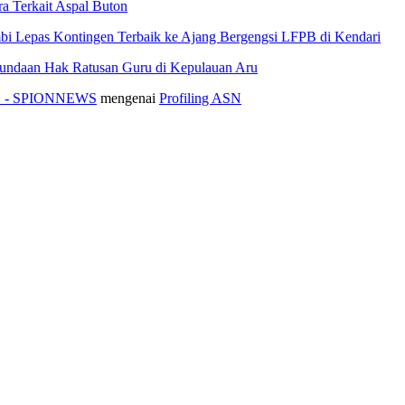
 Terkait Aspal Buton
i Lepas Kontingen Terbaik ke Ajang Bergengsi LFPB di Kendari
nundaan Hak Ratusan Guru di Kepulauan Aru
ASN - SPIONNEWS
mengenai
Profiling ASN