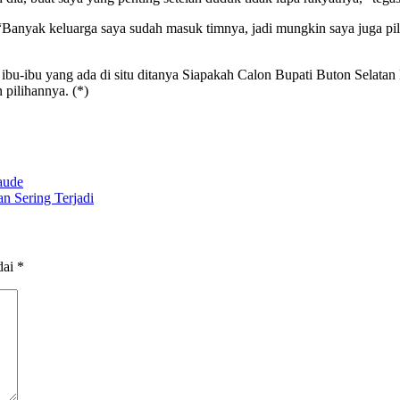
nyak keluarga saya sudah masuk timnya, jadi mungkin saya juga pilih d
ng ibu-ibu yang ada di situ ditanya Siapakah Calon Bupati Buton Sela
pilihannya. (*)
aude
n Sering Terjadi
dai
*