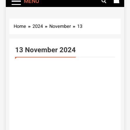
MENU
Home
2024
November
13
13 November 2024
UNCATEGORIZED
Bi
An
KP
Ke
Ba
Ba
Ha
Le