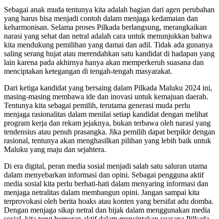
Sebagai anak muda tentunya kita adalah bagian dari agen perubahan
yang harus bisa menjadi contoh dalam menjaga kedamaian dan
keharmonisan. Selama proses Pilkada berlangsung, merangkaikan
narasi yang sehat dan netral adalah cara untuk menunjukkan bahwa
kita mendukung pemilihan yang damai dan adil. Tidak ada gunanya
saling serang hujat atau merendahkan satu kandidat di hadapan yang
lain karena pada akhirnya hanya akan memperkeruh suasana dan
menciptakan ketegangan di tengah-tengah masyarakat.
Dari ketiga kandidat yang bersaing dalam Pilkada Maluku 2024 ini,
masing-masing membawa ide dan inovasi untuk kemajuan daerah.
Tentunya kita sebagai pemilih, terutama generasi muda perlu
menjaga rasionalitas dalam menilai setiap kandidat dengan melihat
program kerja dan rekam jejaknya, bukan terbawa oleh narasi yang
tendensius atau penuh prasangka. Jika pemilih dapat berpikir dengan
rasional, tentunya akan menghasilkan pilihan yang lebih baik untuk
Maluku yang maju dan sejahtera.
Di era digital, peran media sosial menjadi salah satu saluran utama
dalam menyebarkan informasi dan opini. Sebagai pengguna aktif
media sosial kita perlu berhati-hati dalam menyaring informasi dan
menjaga netralitas dalam membangun opini. Jangan sampai kita
terprovokasi oleh berita hoaks atau konten yang bersifat adu domba.
Dengan menjaga sikap netral dan bijak dalam menggunakan media
sosial, kita turut berperan aktif dalam menciptakan suasana Pilkada