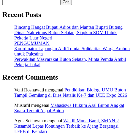
Cari
Recent Posts
Bincang Hangat Bupati Adios dan Mantan Bupati Buteng
Dinas Nakretrans Buton Selatan, Siapkan SDM Untuk
Pekerja Luar Negeri
PENGUMUMAN
Koordinator Lapangan Aldi Tomia: Solidaritas Warga Ambon
untuk Palestina
Perwakilan Masyarakat Buton Selatan, Minta Pemda Ambil
Pekerja Lokal
Recent Comments
Veni Rosnawati
mengenai
Pendidikan Biologi UMU Buton
Tampil Gemilang di Dies Natalis Ke-7 dan UEE Expo 2026
Musrafil
mengenai
Mahasiswa Hukum Asal Buton Angkat
Suara Terkait Aspal Buton
Agus Setiawan
mengenai
Wakili Muna Barat, SMAN 2
Kusambi Lepas Kontingen Terbaik ke Ajang Bergengsi
LFPB di Kendari