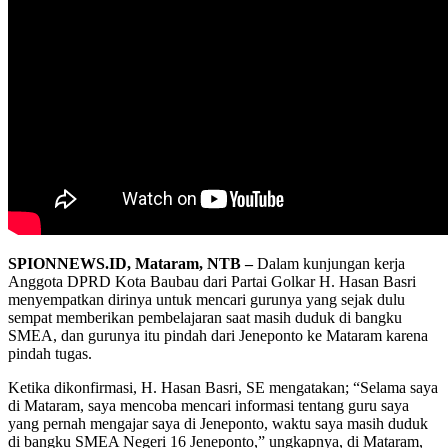
SPIONNEWS.ID, Mataram, NTB –
Dalam kunjungan kerja
Anggota DPRD Kota Baubau dari Partai Golkar H. Hasan Basri
menyempatkan dirinya untuk mencari gurunya yang sejak dulu
sempat memberikan pembelajaran saat masih duduk di bangku
SMEA, dan gurunya itu pindah dari Jeneponto ke Mataram karena
pindah tugas.
Ketika dikonfirmasi, H. Hasan Basri, SE mengatakan; “Selama saya
di Mataram, saya mencoba mencari informasi tentang guru saya
yang pernah mengajar saya di Jeneponto, waktu saya masih duduk
di bangku SMEA Negeri 16 Jeneponto,” ungkapnya, di Mataram,