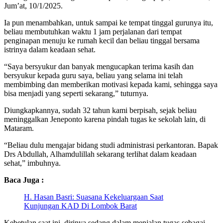
Jum’at, 10/1/2025.
Ia pun menambahkan, untuk sampai ke tempat tinggal gurunya itu,
beliau membutuhkan waktu 1 jam perjalanan dari tempat
penginapan menuju ke rumah kecil dan beliau tinggal bersama
istrinya dalam keadaan sehat.
“Saya bersyukur dan banyak mengucapkan terima kasih dan
bersyukur kepada guru saya, beliau yang selama ini telah
membimbing dan memberikan motivasi kepada kami, sehingga saya
bisa menjadi yang seperti sekarang,” tuturnya.
Diungkapkannya, sudah 32 tahun kami berpisah, sejak beliau
meninggalkan Jeneponto karena pindah tugas ke sekolah lain, di
Mataram.
“Beliau dulu mengajar bidang studi administrasi perkantoran. Bapak
Drs Abdullah, Alhamdulillah sekarang terlihat dalam keadaan
sehat,” imbuhnya.
Baca Juga :
H. Hasan Basri: Suasana Kekeluargaan Saat
Kunjungan KAD Di Lombok Barat
Kebetulan saat ini, dirinya sedang dalam menjalan tugas sebagai