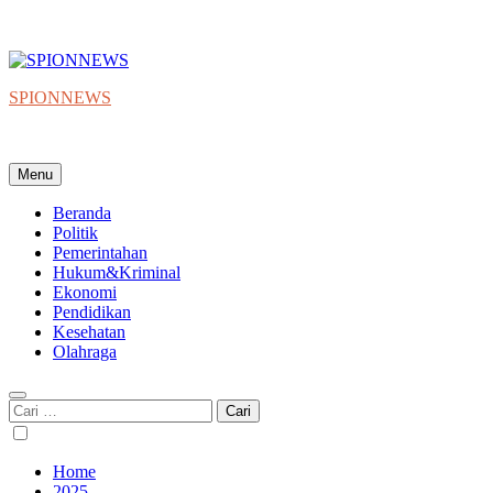
SPIONNEWS
Beta IKO = Independent, Konstruktif & Objektif
Menu
Beranda
Politik
Pemerintahan
Hukum&Kriminal
Ekonomi
Pendidikan
Kesehatan
Olahraga
Cari
untuk:
Home
2025