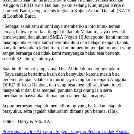
Anggota DPRD Kota Baubau, yakni sedang Kunjungan Kerja di
Lombok Barat, dengan jenis kegiatan Kajian Antara Daerah (KAD)
di Lombok Barat.
“Sebagai salah satu alumni saya memberikan info untuk teman-
teman, bahwa guru kita tinggal di daerah Mataram, saya mewakili
teman-teman dan alumni SMEA Negeri 16 Jeneponto, kami mohon
maaf apabila selama kami menimba ilmu dan belajar dengan bapak,
banyak melakukan kekeliruan, dan momen ini menjadi momen yang
sangat berharga dan tidak kami menyangka bakal bisa bertemu
setelah 32 tahun,” tuturnya.
Saat itu di tempat yang sama, Drs. Abdullah, mengungkapkan;
“Saya sangat berterima kasih dan bersyukur karena masih bisa
bertemu dengan salah satu murid saya yang kini menjadi Anggota
DPRD di Kota Baubau, dan yang bisa menjadi salah satu tokoh
masyarakat dan bisa menjadi panutan bagi orang lain serta
membantu masyarakat di manapun ia berada,” ucapnya.
Ia pun berpesan tetaplah menjadi orang yang baik, dan tetaplah
bersyukur, serta jagalah silaturahmi dimana pun berada. (Ha).
Editor : Harry & Sdr. RAL
Navigasi
Previous:
La Ode Aliyopu : Segera Tangkap Pelaku Tindak Asusila