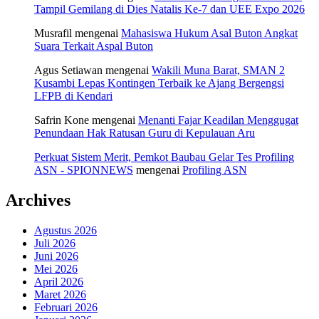
Tampil Gemilang di Dies Natalis Ke-7 dan UEE Expo 2026
Musrafil
mengenai
Mahasiswa Hukum Asal Buton Angkat
Suara Terkait Aspal Buton
Agus Setiawan
mengenai
Wakili Muna Barat, SMAN 2
Kusambi Lepas Kontingen Terbaik ke Ajang Bergengsi
LFPB di Kendari
Safrin Kone
mengenai
Menanti Fajar Keadilan Menggugat
Penundaan Hak Ratusan Guru di Kepulauan Aru
Perkuat Sistem Merit, Pemkot Baubau Gelar Tes Profiling
ASN - SPIONNEWS
mengenai
Profiling ASN
Archives
Agustus 2026
Juli 2026
Juni 2026
Mei 2026
April 2026
Maret 2026
Februari 2026