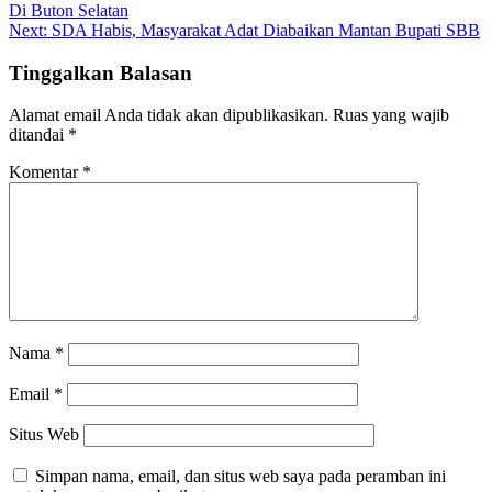
Di Buton Selatan
pos
Next:
SDA Habis, Masyarakat Adat Diabaikan Mantan Bupati SBB
Tinggalkan Balasan
Alamat email Anda tidak akan dipublikasikan.
Ruas yang wajib
ditandai
*
Komentar
*
Nama
*
Email
*
Situs Web
Simpan nama, email, dan situs web saya pada peramban ini