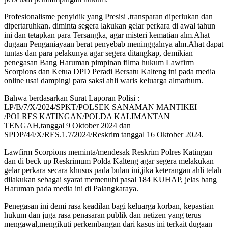
Profesionalisme penyidik yang Presisi ,transparan diperlukan dan
dipertaruhkan. diminta segera lakukan gelar perkara di awal tahun
ini dan tetapkan para Tersangka, agar misteri kematian alm.Ahat
dugaan Penganiayaan berat penyebab meninggalnya alm.Ahat dapat
tuntas dan para pelakunya agar segera ditangkap, demikian
penegasan Bang Haruman pimpinan filma hukum Lawfirm
Scorpions dan Ketua DPD Peradi Bersatu Kalteng ini pada media
online usai dampingi para saksi ahli waris keluarga almarhum.
Bahwa berdasarkan Surat Laporan Polisi :
LP/B/7/X/2024/SPKT/POLSEK SANAMAN MANTIKEI
/POLRES KATINGAN/POLDA KALIMANTAN
TENGAH,tanggal 9 Oktober 2024 dan
SPDP/44/X/RES.1.7/2024/Reskrim tanggal 16 Oktober 2024.
Lawfirm Scorpions meminta/mendesak Reskrim Polres Katingan
dan di beck up Reskrimum Polda Kalteng agar segera melakukan
gelar perkara secara khusus pada bulan ini,jika keterangan ahli telah
dilakukan sebagai syarat memenuhi pasal 184 KUHAP, jelas bang
Haruman pada media ini di Palangkaraya.
Penegasan ini demi rasa keadilan bagi keluarga korban, kepastian
hukum dan juga rasa penasaran publik dan netizen yang terus
mengawal,mengikuti perkembangan dari kasus ini terkait dugaan