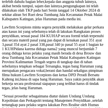
terlebih dahulu bagian leher,kepala dan anggota tubuh lainnya,
akibat benda tumpul, sajam dan lainnya,pengungkapan ini telah
dilakukan olah TKP pada hari Senin tanggal 14 Oktober 2024 di
sekitar aliran Sei Ruei desa Tumbang Jala Kecamatan Petak Malai
Kabupaten Katingan, jelas Haruman pada media ini.
Lawfirm Scorpions minta segera penyidik melakukan gelar perkara
atas kasus ini yang sebelumya telah di lakukan Rangkaian proses
penyidikan, sesuai pasal 184 KUHAP secara formil telah terpenuhi
dan secara materil pasal yang pas dapat di kenakan pasal 351 ayat
3,pasal 354 ayat 2 pasal 338,pasal 340 jo pasal 55 ayat 1 bagian ke
1 KUHPidana karena diduga nama2 yang muncul berjumlah 7
orang diduga keras pelaku yang masih berada di desa Brouw dan
desa Tumbang Jala Kecamatan Petak Malai Kabupaten Katingan
Provinsi Kalimantan Tengah segera di tangkap dan di tahan
sebelumya tetapkan sebagai Tersangka, tegas bang Haruman yang
merupakan pengacara vokal,berani dan handal sekaligus pimpinan
filma hukum Lawfirm Scorpions dan ketua DPD Peradi Bersatu
Kalteng ini,biasa di sapa bang Haruman. Saya yakin penyidik akan
bekerja secara profesional siapapun yang terlibat harus di tindak
tegas, jelas bang Haruman.
“Sesuai prosedur sebagaimana diatur dalam Undang Undang
Kepolisian dan Perkapolri tentang Manajemen Penyidikan ,setelah
tertangkap para pelaku segera lakukan Pers Realise oleh Humas