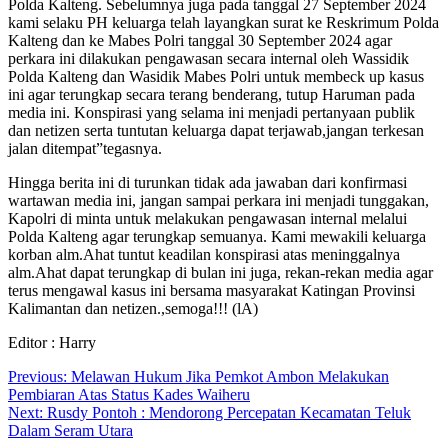
Polda Kalteng. Sebelumnya juga pada tanggal 27 September 2024
kami selaku PH keluarga telah layangkan surat ke Reskrimum Polda
Kalteng dan ke Mabes Polri tanggal 30 September 2024 agar
perkara ini dilakukan pengawasan secara internal oleh Wassidik
Polda Kalteng dan Wasidik Mabes Polri untuk membeck up kasus
ini agar terungkap secara terang benderang, tutup Haruman pada
media ini. Konspirasi yang selama ini menjadi pertanyaan publik
dan netizen serta tuntutan keluarga dapat terjawab,jangan terkesan
jalan ditempat”tegasnya.
Hingga berita ini di turunkan tidak ada jawaban dari konfirmasi
wartawan media ini, jangan sampai perkara ini menjadi tunggakan,
Kapolri di minta untuk melakukan pengawasan internal melalui
Polda Kalteng agar terungkap semuanya. Kami mewakili keluarga
korban alm.Ahat tuntut keadilan konspirasi atas meninggalnya
alm.Ahat dapat terungkap di bulan ini juga, rekan-rekan media agar
terus mengawal kasus ini bersama masyarakat Katingan Provinsi
Kalimantan dan netizen.,semoga!!! (lA)
Editor : Harry
Navigasi
Previous:
Melawan Hukum Jika Pemkot Ambon Melakukan
Pembiaran Atas Status Kades Waiheru
pos
Next:
Rusdy Pontoh : Mendorong Percepatan Kecamatan Teluk
Dalam Seram Utara