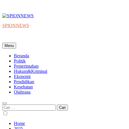
SPIONNEWS
Beta IKO = Independent, Konstruktif & Objektif
Menu
Beranda
Politik
Pemerintahan
Hukum&Kriminal
Ekonomi
Pendidikan
Kesehatan
Olahraga
Cari
untuk:
Home
2025