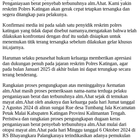
Penganiayaan berat penyebab terbunuhnya alm.Ahat. Kami yakin
reskrim Polres Katingan akan gerak cepat tetapkan tersangka dan
segera ditangkap para pelakunya.
Konfirmasi media ini pada salah satu penyidik reskrim polres
katingan yang tidak dapat disebut namanya,mengatakan bahwa telah
dilakukan konfrontasi dengan draf itu sudah disiapkan untuk
menemukan titik terang tersangka sebelum dilakukan gelar khusus
ini,ujarnya.
Haruman selaku penasehat hukum keluarga memberikan apresiasi
dan dukungan penuh pada jajaran reskrim Polres Katingan, agar
pada bulan Januari 2025 di akhir bulan ini dapat terungkap secara
terang benderang.
Rangkaian proses pengungkapan atas meninggalnya /kematian
alm.Ahat masih proses pemeriksaan nama-nama terduga pelaku
penganiayaan berat dan terbunuhnya alm.Ahat sejak di temukan
mayat alm.Ahat oleh anaknya dan keluarga pada hari Jumat tanggal
2 Agustus 2024 di aliran sungai Rue desa Tumbang Jala Kecamatan
Petak Malai Kabupaten Katingan Provinsi Kalimantan Tengah.
Peristiwa dan rangkaian proses pengungkapan dugaan keras
penganiayaan berat penyebab terbunuhnya alm.Ahat mulai dari
otopsi mayat alm.Ahat pada hari Minggu tanggal 6 Oktober 2024 di
RS Bhayangkara Palangkaraya terindikasikan adanya pemukulan