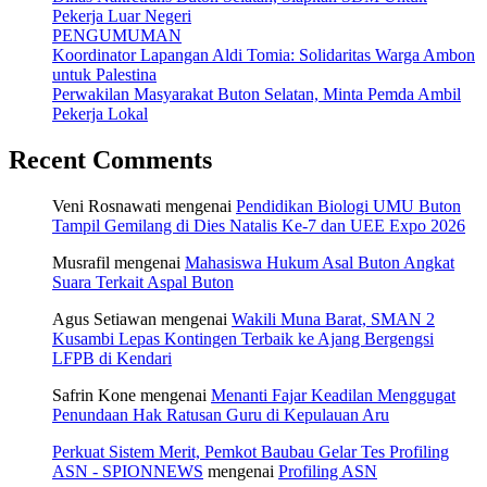
Pekerja Luar Negeri
PENGUMUMAN
Koordinator Lapangan Aldi Tomia: Solidaritas Warga Ambon
untuk Palestina
Perwakilan Masyarakat Buton Selatan, Minta Pemda Ambil
Pekerja Lokal
Recent Comments
Veni Rosnawati
mengenai
Pendidikan Biologi UMU Buton
Tampil Gemilang di Dies Natalis Ke-7 dan UEE Expo 2026
Musrafil
mengenai
Mahasiswa Hukum Asal Buton Angkat
Suara Terkait Aspal Buton
Agus Setiawan
mengenai
Wakili Muna Barat, SMAN 2
Kusambi Lepas Kontingen Terbaik ke Ajang Bergengsi
LFPB di Kendari
Safrin Kone
mengenai
Menanti Fajar Keadilan Menggugat
Penundaan Hak Ratusan Guru di Kepulauan Aru
Perkuat Sistem Merit, Pemkot Baubau Gelar Tes Profiling
ASN - SPIONNEWS
mengenai
Profiling ASN