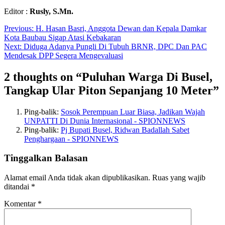
Editor :
Rusly, S.Mn.
Navigasi
Previous:
H. Hasan Basri, Anggota Dewan dan Kepala Damkar
Kota Baubau Sigap Atasi Kebakaran
pos
Next:
Diduga Adanya Pungli Di Tubuh BRNR, DPC Dan PAC
Mendesak DPP Segera Mengevaluasi
2 thoughts on “
Puluhan Warga Di Busel,
Tangkap Ular Piton Sepanjang 10 Meter
”
Ping-balik:
Sosok Perempuan Luar Biasa, Jadikan Wajah
UNPATTI Di Dunia Internasional - SPIONNEWS
Ping-balik:
Pj Bupati Busel, Ridwan Badallah Sabet
Penghargaan - SPIONNEWS
Tinggalkan Balasan
Alamat email Anda tidak akan dipublikasikan.
Ruas yang wajib
ditandai
*
Komentar
*