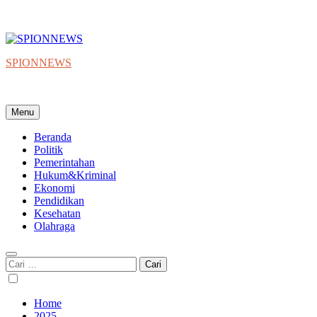
SPIONNEWS
Beta IKO = Independent, Konstruktif & Objektif
Menu
Beranda
Politik
Pemerintahan
Hukum&Kriminal
Ekonomi
Pendidikan
Kesehatan
Olahraga
Cari
untuk:
Home
2025