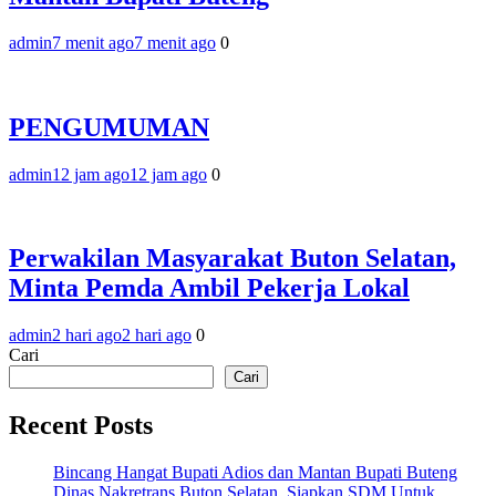
admin
7 menit ago
7 menit ago
0
PENGUMUMAN
admin
12 jam ago
12 jam ago
0
Perwakilan Masyarakat Buton Selatan,
Minta Pemda Ambil Pekerja Lokal
admin
2 hari ago
2 hari ago
0
Cari
Cari
Recent Posts
Bincang Hangat Bupati Adios dan Mantan Bupati Buteng
Dinas Nakretrans Buton Selatan, Siapkan SDM Untuk