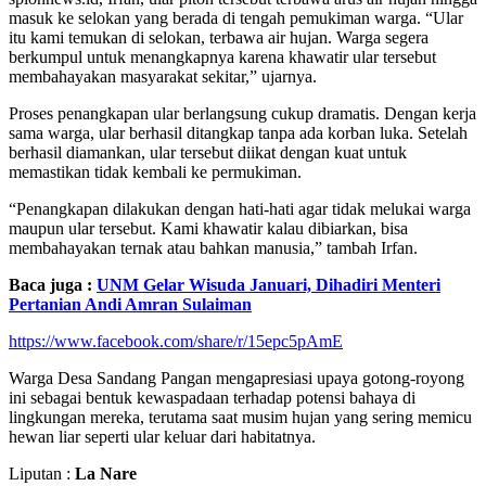
masuk ke selokan yang berada di tengah pemukiman warga. “Ular
itu kami temukan di selokan, terbawa air hujan. Warga segera
berkumpul untuk menangkapnya karena khawatir ular tersebut
membahayakan masyarakat sekitar,” ujarnya.
Proses penangkapan ular berlangsung cukup dramatis. Dengan kerja
sama warga, ular berhasil ditangkap tanpa ada korban luka. Setelah
berhasil diamankan, ular tersebut diikat dengan kuat untuk
memastikan tidak kembali ke permukiman.
“Penangkapan dilakukan dengan hati-hati agar tidak melukai warga
maupun ular tersebut. Kami khawatir kalau dibiarkan, bisa
membahayakan ternak atau bahkan manusia,” tambah Irfan.
Baca juga :
UNM Gelar Wisuda Januari, Dihadiri Menteri
Pertanian Andi Amran Sulaiman
https://www.facebook.com/share/r/15epc5pAmE
Warga Desa Sandang Pangan mengapresiasi upaya gotong-royong
ini sebagai bentuk kewaspadaan terhadap potensi bahaya di
lingkungan mereka, terutama saat musim hujan yang sering memicu
hewan liar seperti ular keluar dari habitatnya.
Liputan :
La Nare