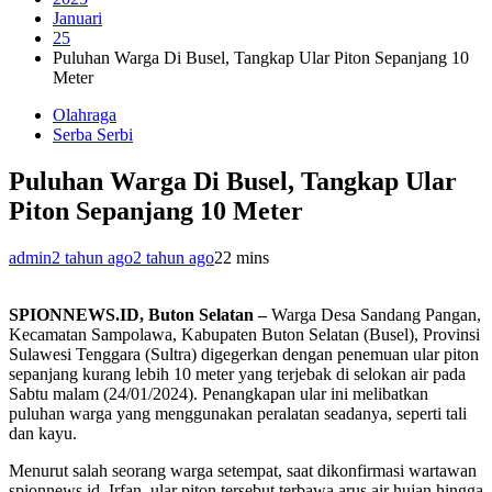
Januari
25
Puluhan Warga Di Busel, Tangkap Ular Piton Sepanjang 10
Meter
Olahraga
Serba Serbi
Puluhan Warga Di Busel, Tangkap Ular
Piton Sepanjang 10 Meter
admin
2 tahun ago
2 tahun ago
2
2 mins
SPIONNEWS.ID, Buton Selatan –
Warga Desa Sandang Pangan,
Kecamatan Sampolawa, Kabupaten Buton Selatan (Busel), Provinsi
Sulawesi Tenggara (Sultra) digegerkan dengan penemuan ular piton
sepanjang kurang lebih 10 meter yang terjebak di selokan air pada
Sabtu malam (24/01/2024). Penangkapan ular ini melibatkan
puluhan warga yang menggunakan peralatan seadanya, seperti tali
dan kayu.
Menurut salah seorang warga setempat, saat dikonfirmasi wartawan
spionnews.id, Irfan, ular piton tersebut terbawa arus air hujan hingga