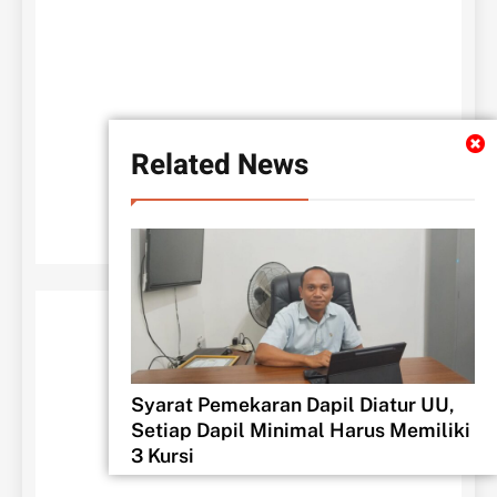
Related News
Syarat Pemekaran Dapil Diatur UU,
BERANDA
TENTANG KAMI
REDAKSI
Setiap Dapil Minimal Harus Memiliki
3 Kursi
DISCLAMER
admin
4 hari ago
0