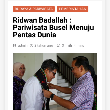
BUDAYA & PARIWISATA
PEMERINTAHAN
Ridwan Badallah :
Pariwisata Busel Menuju
Pentas Dunia
admin
2 tahun ago
0
4 mins