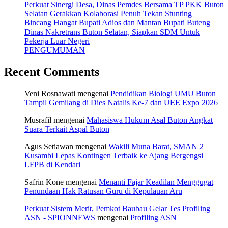
Perkuat Sinergi Desa, Dinas Pemdes Bersama TP PKK Buton
Selatan Gerakkan Kolaborasi Penuh Tekan Stunting
Bincang Hangat Bupati Adios dan Mantan Bupati Buteng
Dinas Nakretrans Buton Selatan, Siapkan SDM Untuk
Pekerja Luar Negeri
PENGUMUMAN
Recent Comments
Veni Rosnawati
mengenai
Pendidikan Biologi UMU Buton
Tampil Gemilang di Dies Natalis Ke-7 dan UEE Expo 2026
Musrafil
mengenai
Mahasiswa Hukum Asal Buton Angkat
Suara Terkait Aspal Buton
Agus Setiawan
mengenai
Wakili Muna Barat, SMAN 2
Kusambi Lepas Kontingen Terbaik ke Ajang Bergengsi
LFPB di Kendari
Safrin Kone
mengenai
Menanti Fajar Keadilan Menggugat
Penundaan Hak Ratusan Guru di Kepulauan Aru
Perkuat Sistem Merit, Pemkot Baubau Gelar Tes Profiling
ASN - SPIONNEWS
mengenai
Profiling ASN