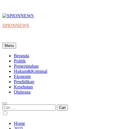
SPIONNEWS
Beta IKO = Independent, Konstruktif & Objektif
Menu
Beranda
Politik
Pemerintahan
Hukum&Kriminal
Ekonomi
Pendidikan
Kesehatan
Olahraga
Cari
untuk:
Home
2025