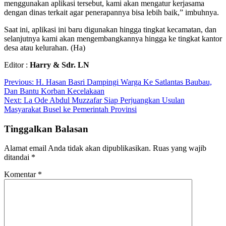
menggunakan aplikasi tersebut, kami akan mengatur kerjasama
dengan dinas terkait agar penerapannya bisa lebih baik,” imbuhnya.
Saat ini, aplikasi ini baru digunakan hingga tingkat kecamatan, dan
selanjutnya kami akan mengembangkannya hingga ke tingkat kantor
desa atau kelurahan. (Ha)
Editor :
Harry & Sdr. LN
Navigasi
Previous:
H. Hasan Basri Dampingi Warga Ke Satlantas Baubau,
Dan Bantu Korban Kecelakaan
pos
Next:
La Ode Abdul Muzzafar Siap Perjuangkan Usulan
Masyarakat Busel ke Pemerintah Provinsi
Tinggalkan Balasan
Alamat email Anda tidak akan dipublikasikan.
Ruas yang wajib
ditandai
*
Komentar
*