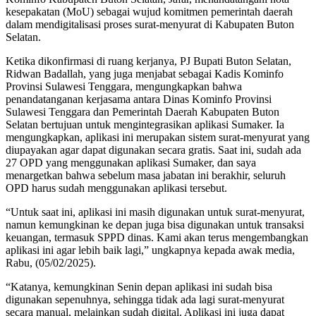
kesepakatan (MoU) sebagai wujud komitmen pemerintah daerah
dalam mendigitalisasi proses surat-menyurat di Kabupaten Buton
Selatan.
Ketika dikonfirmasi di ruang kerjanya, PJ Bupati Buton Selatan,
Ridwan Badallah, yang juga menjabat sebagai Kadis Kominfo
Provinsi Sulawesi Tenggara, mengungkapkan bahwa
penandatanganan kerjasama antara Dinas Kominfo Provinsi
Sulawesi Tenggara dan Pemerintah Daerah Kabupaten Buton
Selatan bertujuan untuk mengintegrasikan aplikasi Sumaker. Ia
mengungkapkan, aplikasi ini merupakan sistem surat-menyurat yang
diupayakan agar dapat digunakan secara gratis. Saat ini, sudah ada
27 OPD yang menggunakan aplikasi Sumaker, dan saya
menargetkan bahwa sebelum masa jabatan ini berakhir, seluruh
OPD harus sudah menggunakan aplikasi tersebut.
“Untuk saat ini, aplikasi ini masih digunakan untuk surat-menyurat,
namun kemungkinan ke depan juga bisa digunakan untuk transaksi
keuangan, termasuk SPPD dinas. Kami akan terus mengembangkan
aplikasi ini agar lebih baik lagi,” ungkapnya kepada awak media,
Rabu, (05/02/2025).
“Katanya, kemungkinan Senin depan aplikasi ini sudah bisa
digunakan sepenuhnya, sehingga tidak ada lagi surat-menyurat
secara manual, melainkan sudah digital. Aplikasi ini juga dapat