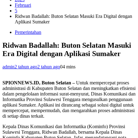
Februari
5
Ridwan Badallah: Buton Selatan Masuki Era Digital dengan
Aplikasi Sumaker
Pemerintahan
Ridwan Badallah: Buton Selatan Masuki
Era Digital dengan Aplikasi Sumaker
admin
2 tahun ago
2 tahun ago
0
4 mins
SPIONNEWS.ID, Buton Selatan –
Untuk mempercepat proses
administrasi di Kabupaten Buton Selatan dan meningkatkan efisiensi
dalam pengelolaan informasi surat-menyurat, Dinas Komunikasi dan
Informatika Provinsi Sulawesi Tenggara mengusulkan penggunaan
aplikasi Sumaker. Aplikasi ini dirancang sebagai solusi digital untuk
mempercepat, mempermudah, dan mengarahkan proses administrasi
di setiap dinas terkait.
Kepala Dinas Komunikasi dan Informatika (Kominfo) Provinsi
Sulawesi Tenggara, Ridwan Badallah, bersama Kepala Dinas
Kominfo Kabupaten Buton Selatan, Jafar, menandatangani nota