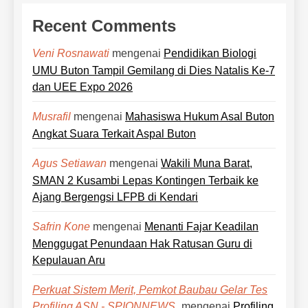
Recent Comments
mengenai
Pendidikan Biologi
Veni Rosnawati
UMU Buton Tampil Gemilang di Dies Natalis Ke-7
dan UEE Expo 2026
mengenai
Mahasiswa Hukum Asal Buton
Musrafil
Angkat Suara Terkait Aspal Buton
mengenai
Wakili Muna Barat,
Agus Setiawan
SMAN 2 Kusambi Lepas Kontingen Terbaik ke
Ajang Bergengsi LFPB di Kendari
mengenai
Menanti Fajar Keadilan
Safrin Kone
Menggugat Penundaan Hak Ratusan Guru di
Kepulauan Aru
Perkuat Sistem Merit, Pemkot Baubau Gelar Tes
mengenai
Profiling
Profiling ASN - SPIONNEWS