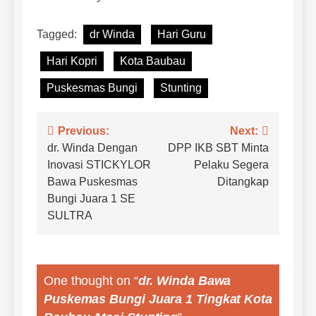
Tagged:
dr Winda
Hari Guru
Hari Kopri
Kota Baubau
Puskesmas Bungi
Stunting
Navigasi
Previous:
Next:
dr. Winda Dengan
DPP IKB SBT Minta
pos
Inovasi STICKYLOR
Pelaku Segera
Bawa Puskesmas
Ditangkap
Bungi Juara 1 SE
SULTRA
One thought on “
dr. Winda Bawa
Puskemas Bungi Juara 1 Tingkat Kota