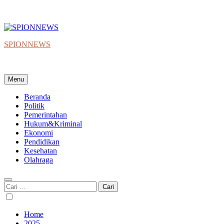
SPIONNEWS
Beta IKO = Independent, Konstruktif & Objektif
Menu
Beranda
Politik
Pemerintahan
Hukum&Kriminal
Ekonomi
Pendidikan
Kesehatan
Olahraga
Cari
untuk:
Home
2025