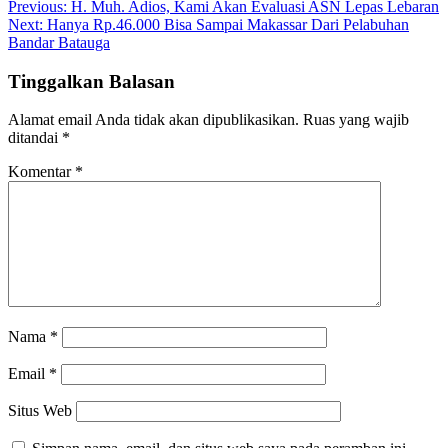
Navigasi
Previous:
H. Muh. Adios, Kami Akan Evaluasi ASN Lepas Lebaran
Next:
Hanya Rp.46.000 Bisa Sampai Makassar Dari Pelabuhan
pos
Bandar Batauga
Tinggalkan Balasan
Alamat email Anda tidak akan dipublikasikan.
Ruas yang wajib
ditandai
*
Komentar
*
Nama
*
Email
*
Situs Web