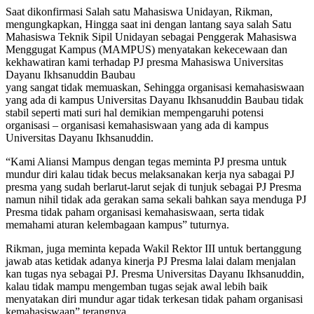
Saat dikonfirmasi Salah satu Mahasiswa Unidayan, Rikman,
mengungkapkan, Hingga saat ini dengan lantang saya salah Satu
Mahasiswa Teknik Sipil Unidayan sebagai Penggerak Mahasiswa
Menggugat Kampus (MAMPUS) menyatakan kekecewaan dan
kekhawatiran kami terhadap PJ presma Mahasiswa Universitas
Dayanu Ikhsanuddin Baubau
yang sangat tidak memuaskan, Sehingga organisasi kemahasiswaan
yang ada di kampus Universitas Dayanu Ikhsanuddin Baubau tidak
stabil seperti mati suri hal demikian mempengaruhi potensi
organisasi – organisasi kemahasiswaan yang ada di kampus
Universitas Dayanu Ikhsanuddin.
“Kami Aliansi Mampus dengan tegas meminta PJ presma untuk
mundur diri kalau tidak becus melaksanakan kerja nya sabagai PJ
presma yang sudah berlarut-larut sejak di tunjuk sebagai PJ Presma
namun nihil tidak ada gerakan sama sekali bahkan saya menduga PJ
Presma tidak paham organisasi kemahasiswaan, serta tidak
memahami aturan kelembagaan kampus” tuturnya.
Rikman, juga meminta kepada Wakil Rektor III untuk bertanggung
jawab atas ketidak adanya kinerja PJ Presma lalai dalam menjalan
kan tugas nya sebagai PJ. Presma Universitas Dayanu Ikhsanuddin,
kalau tidak mampu mengemban tugas sejak awal lebih baik
menyatakan diri mundur agar tidak terkesan tidak paham organisasi
kemahasiswaan” terangnya.