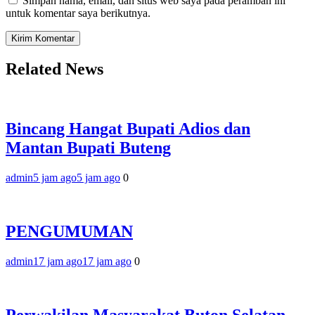
Simpan nama, email, dan situs web saya pada peramban ini
untuk komentar saya berikutnya.
Related News
Bincang Hangat Bupati Adios dan
Mantan Bupati Buteng
admin
5 jam ago
5 jam ago
0
PENGUMUMAN
admin
17 jam ago
17 jam ago
0
Perwakilan Masyarakat Buton Selatan,