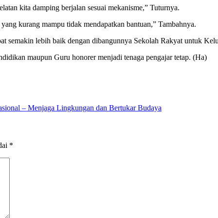
latan kita damping berjalan sesuai mekanisme,” Tuturnya.
k yang kurang mampu tidak mendapatkan bantuan,” Tambahnya.
apat semakin lebih baik dengan dibangunnya Sekolah Rakyat untuk Ke
ndidikan maupun Guru honorer menjadi tenaga pengajar tetap. (Ha)
nasional – Menjaga Lingkungan dan Bertukar Budaya
dai
*