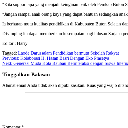
“Kita support apa yang menjadi keinginan baik oleh Pemkab Buton Se
“Jangan sampai anak orang kaya yang dapat bantuan sedangkan ana
Ia berharap mutu kualitas pendidikan di Kabupaten Buton Selatan d
Disamping itu dapat memberikan kesempatan bagi lulusan Sarjana pe
Editor : Harry
Tagged:
Laode Darussalam
Pendidikan bermutu
Sekolah Rakyat
Navigasi
Previous:
Kolaborasi H. Hasan Basri Dengan Eko Prasetya
Next:
Generasi Muda Kota Baubau Berinteraksi dengan Siswa Inter
pos
Tinggalkan Balasan
Alamat email Anda tidak akan dipublikasikan.
Ruas yang wajib ditan
Komentar
*