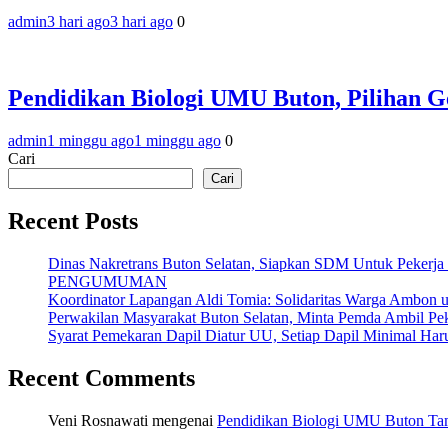
admin
3 hari ago
3 hari ago
0
Pendidikan Biologi UMU Buton, Pilihan
admin
1 minggu ago
1 minggu ago
0
Cari
Cari
Recent Posts
Dinas Nakretrans Buton Selatan, Siapkan SDM Untuk Pekerja
PENGUMUMAN
Koordinator Lapangan Aldi Tomia: Solidaritas Warga Ambon u
Perwakilan Masyarakat Buton Selatan, Minta Pemda Ambil Pek
Syarat Pemekaran Dapil Diatur UU, Setiap Dapil Minimal Haru
Recent Comments
Veni Rosnawati
mengenai
Pendidikan Biologi UMU Buton Tam