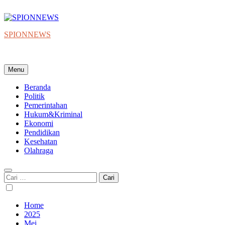
Skip
to
content
SPIONNEWS
Beta IKO = Independent, Konstruktif & Objektif
Menu
Beranda
Politik
Pemerintahan
Hukum&Kriminal
Ekonomi
Pendidikan
Kesehatan
Olahraga
Cari
untuk:
Home
2025
Mei