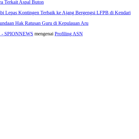
 Terkait Aspal Buton
i Lepas Kontingen Terbaik ke Ajang Bergengsi LFPB di Kendari
nundaan Hak Ratusan Guru di Kepulauan Aru
ASN - SPIONNEWS
mengenai
Profiling ASN