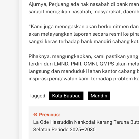
Ajurnya, Perjuang ada hak nasabah di bank man
sangat merugikan nasabah, masyarakat, daerah
“Kami juga menegaskan akan berkomitmen dan t
akan melayangkan laporan secara resmi ke pi
sangsi keras terhadap bank mandiri cabang ko
Pihaknya, mengungkapkan, kami pastikan yang
terdiri dari LMND, PMII, GMNI, GMPS akan mela
langsung dan menduduki lahan kantor cabang 
inspirasi pengawalan kami terhadap problem ka
Tagged:
Kota Baubau
Mandiri
Navigasi
Previous:
La Ode Hasruddin Nahkodai Karang Taruna But
pos
Selatan Periode 2025–2030