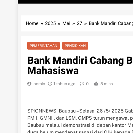
Home
2025
Mei
27
Bank Mandiri Caban
PEMERINTAHAN
PENDIDIKAN
Bank Mandiri Cabang B
Mahasiswa
admin
1 tahun ago
0
5 mins
SPIONNEWS, Baubau – Selasa, 26 /5/ 2025 Gabu
PMII, GMNI , dan LSM. GMPS turun mengawal pr
Baubau melalui demonstrasi di depan kantor Ma
duga belum mendapat sangsi dari OJK kepada 