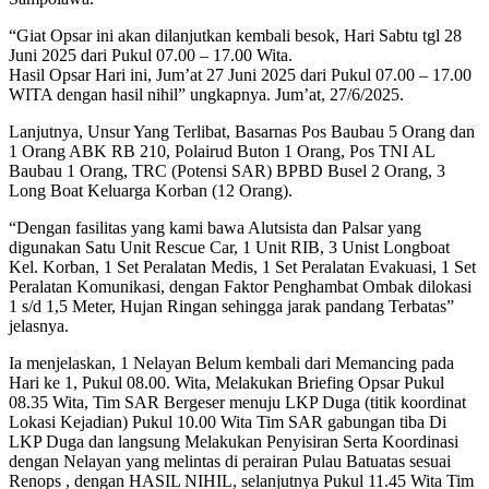
“Giat Opsar ini akan dilanjutkan kembali besok, Hari Sabtu tgl 28
Juni 2025 dari Pukul 07.00 – 17.00 Wita.
Hasil Opsar Hari ini, Jum’at 27 Juni 2025 dari Pukul 07.00 – 17.00
WITA dengan hasil nihil” ungkapnya. Jum’at, 27/6/2025.
Lanjutnya, Unsur Yang Terlibat, Basarnas Pos Baubau 5 Orang dan
1 Orang ABK RB 210, Polairud Buton 1 Orang, Pos TNI AL
Baubau 1 Orang, TRC (Potensi SAR) BPBD Busel 2 Orang, 3
Long Boat Keluarga Korban (12 Orang).
“Dengan fasilitas yang kami bawa Alutsista dan Palsar yang
digunakan Satu Unit Rescue Car, 1 Unit RIB, 3 Unist Longboat
Kel. Korban, 1 Set Peralatan Medis, 1 Set Peralatan Evakuasi, 1 Set
Peralatan Komunikasi, dengan Faktor Penghambat Ombak dilokasi
1 s/d 1,5 Meter, Hujan Ringan sehingga jarak pandang Terbatas”
jelasnya.
Ia menjelaskan, 1 Nelayan Belum kembali dari Memancing pada
Hari ke 1, Pukul 08.00. Wita, Melakukan Briefing Opsar Pukul
08.35 Wita, Tim SAR Bergeser menuju LKP Duga (titik koordinat
Lokasi Kejadian) Pukul 10.00 Wita Tim SAR gabungan tiba Di
LKP Duga dan langsung Melakukan Penyisiran Serta Koordinasi
dengan Nelayan yang melintas di perairan Pulau Batuatas sesuai
Renops , dengan HASIL NIHIL, selanjutnya Pukul 11.45 Wita Tim