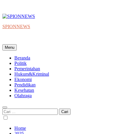
SPIONNEWS
Beta IKO = Independent, Konstruktif & Objektif
Menu
Beranda
Politik
Pemerintahan
Hukum&Kriminal
Ekonomi
Pendidikan
Kesehatan
Olahraga
Cari
untuk:
Home
2025