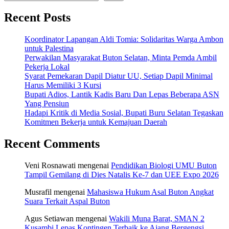
Recent Posts
Koordinator Lapangan Aldi Tomia: Solidaritas Warga Ambon
untuk Palestina
Perwakilan Masyarakat Buton Selatan, Minta Pemda Ambil
Pekerja Lokal
Syarat Pemekaran Dapil Diatur UU, Setiap Dapil Minimal
Harus Memiliki 3 Kursi
Bupati Adios, Lantik Kadis Baru Dan Lepas Beberapa ASN
Yang Pensiun
Hadapi Kritik di Media Sosial, Bupati Buru Selatan Tegaskan
Komitmen Bekerja untuk Kemajuan Daerah
Recent Comments
Veni Rosnawati
mengenai
Pendidikan Biologi UMU Buton
Tampil Gemilang di Dies Natalis Ke-7 dan UEE Expo 2026
Musrafil
mengenai
Mahasiswa Hukum Asal Buton Angkat
Suara Terkait Aspal Buton
Agus Setiawan
mengenai
Wakili Muna Barat, SMAN 2
Kusambi Lepas Kontingen Terbaik ke Ajang Bergengsi