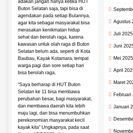
adakan jangan hanya ketika HUT
Buton Selatan saja, tapi bisa di
Septemb
agendakan pada setiap Bulannya,
Agustus 
agar kita sebagai masyarakat bisa
merasakan kenikmatan hidup
Juli 2025
sehat dan berolah raga, karena
kawasan untuk olah raga di Buton
Juni 202
Selatan belum ada, seperti di Kota
Mei 202
Baubau, Kayak Kotamara, tempat
warga pagi dan sore setiap hari
April 202
bisa berolah raga.
Maret 20
“Saya berharap di HUT Buton
Selatan ke 11 bisa membawa
Februari
perubahan besar, bagi masyarakat,
dan membawa daerah kita lebih
Januari 
maju lagi, dan bisa menumbuhkan
Desembe
perekonomian masyarakat kecil
kayak kita” Ungkapnya, pada saat
Novembe