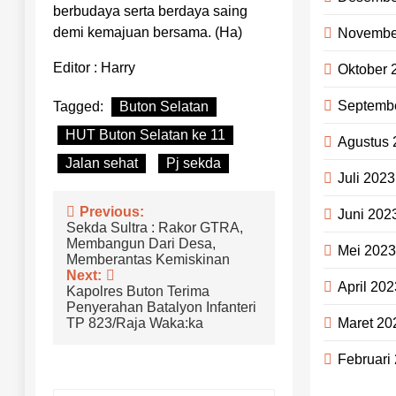
berbudaya serta berdaya saing
demi kemajuan bersama. (Ha)
Novembe
Editor : Harry
Oktober 
Septemb
Tagged:
Buton Selatan
HUT Buton Selatan ke 11
Agustus 
Jalan sehat
Pj sekda
Juli 2023
Navigasi
Previous:
Juni 202
Sekda Sultra : Rakor GTRA,
pos
Membangun Dari Desa,
Mei 202
Memberantas Kemiskinan
Next:
April 202
Kapolres Buton Terima
Penyerahan Batalyon Infanteri
Maret 20
TP 823/Raja Waka:ka
Februari