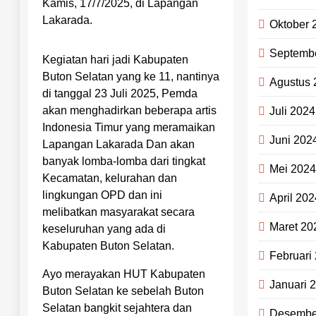
Kamis, 17/7/2025, di Lapangan
Lakarada.
Oktober 
Septemb
Kegiatan hari jadi Kabupaten
Buton Selatan yang ke 11, nantinya
Agustus 
di tanggal 23 Juli 2025, Pemda
akan menghadirkan beberapa artis
Juli 2024
Indonesia Timur yang meramaikan
Juni 202
Lapangan Lakarada Dan akan
banyak lomba-lomba dari tingkat
Mei 202
Kecamatan, kelurahan dan
lingkungan OPD dan ini
April 202
melibatkan masyarakat secara
Maret 20
keseluruhan yang ada di
Kabupaten Buton Selatan.
Februari
Ayo merayakan HUT Kabupaten
Januari 
Buton Selatan ke sebelah Buton
Selatan bangkit sejahtera dan
Desembe