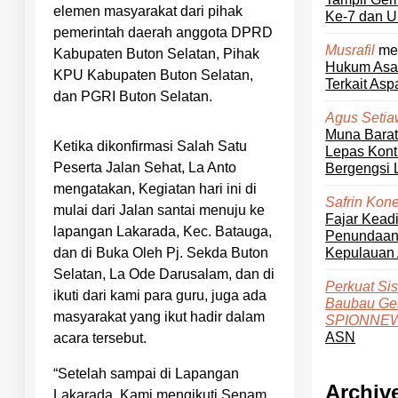
elemen masyarakat dari pihak
Ke-7 dan 
pemerintah daerah anggota DPRD
me
Musrafil
Kabupaten Buton Selatan, Pihak
Hukum Asal
KPU Kabupaten Buton Selatan,
Terkait Asp
dan PGRI Buton Selatan.
Agus Seti
Muna Bara
Ketika dikonfirmasi Salah Satu
Lepas Kont
Peserta Jalan Sehat, La Anto
Bergengsi 
mengatakan, Kegiatan hari ini di
Safrin Kon
mulai dari Jalan santai menuju ke
Fajar Kead
lapangan Lakarada, Kec. Batauga,
Penundaan 
Kepulauan 
dan di Buka Oleh Pj. Sekda Buton
Selatan, La Ode Darusalam, dan di
Perkuat Si
ikuti dari kami para guru, juga ada
Baubau Gela
masyarakat yang ikut hadir dalam
SPIONNE
ASN
acara tersebut.
“Setelah sampai di Lapangan
Archiv
Lakarada, Kami mengikuti Senam