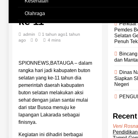
Awali HUT
Kesehatan
Baubau Ko
Buton Selatan
Bappenas
Olahraga
ke 11
Perkuat 
Pemdes B
admin
1 tahun ago
1 tahun
Selatan G
ago
0
4 mins
Penuh Tek
Bincang
dan Manta
SPIONNEWS,BATAUGA – dalam
rangka hari jadi kabupaten buton
Dinas Na
selatan yang ke-11 tahun dia
Siapkan S
Negeri
pemerintah daerah kabupaten
buton selatan melakukan aksi
PENGU
sehat dengan jalan santai mulai
dari star Busoa menuju ke
Recen
lapangan Lakarada sebagai
finisnya.
Veni Rosna
Pendidikan
Kegiatan ini dihadiri berbagai
Tampil Gemi