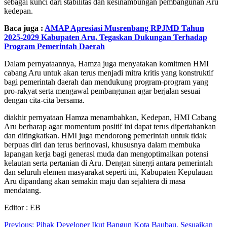
sebagai kunci dari stabilitas dan kesinambungan pembangunan Aru
kedepan.
Baca juga :
AMAP Apresiasi Musrenbang RPJMD Tahun
2025-2029 Kabupaten Aru, Tegaskan Dukungan Terhadap
Program Pemerintah Daerah
Dalam pernyataannya, Hamza juga menyatakan komitmen HMI
cabang Aru untuk akan terus menjadi mitra kritis yang konstruktif
bagi pemerintah daerah dan mendukung program-program yang
pro-rakyat serta mengawal pembangunan agar berjalan sesuai
dengan cita-cita bersama.
diakhir pernyataan Hamza menambahkan, Kedepan, HMI Cabang
Aru berharap agar momentum positif ini dapat terus dipertahankan
dan ditingkatkan. HMI juga mendorong pemerintah untuk tidak
berpuas diri dan terus berinovasi, khususnya dalam membuka
lapangan kerja bagi generasi muda dan mengoptimalkan potensi
kelautan serta pertanian di Aru. Dengan sinergi antara pemerintah
dan seluruh elemen masyarakat seperti ini, Kabupaten Kepulauan
Aru dipandang akan semakin maju dan sejahtera di masa
mendatang.
Editor : EB
Navigasi
Previous:
Pihak Developer Ikut Bangun Kota Baubau, Sesuaikan