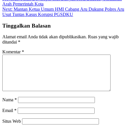
Arah Pemerintah Kota
pos
Next:
Mantan Ketua Umum HMI Cabang Aru Dukung Polres Aru
Usut Tuntas Kasus Korupsi PGSDKU
Tinggalkan Balasan
Alamat email Anda tidak akan dipublikasikan.
Ruas yang wajib
ditandai
*
Komentar
*
Nama
*
Email
*
Situs Web