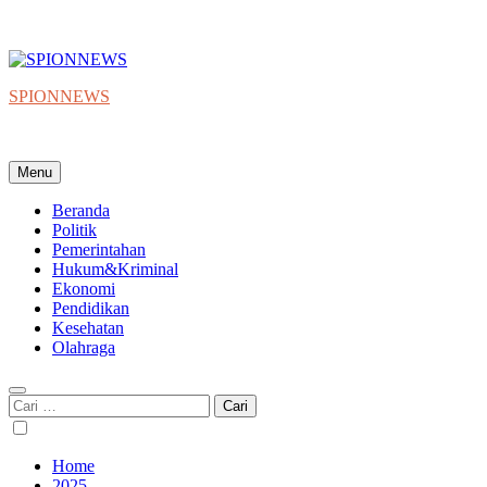
SPIONNEWS
Beta IKO = Independent, Konstruktif & Objektif
Menu
Beranda
Politik
Pemerintahan
Hukum&Kriminal
Ekonomi
Pendidikan
Kesehatan
Olahraga
Cari
untuk:
Home
2025