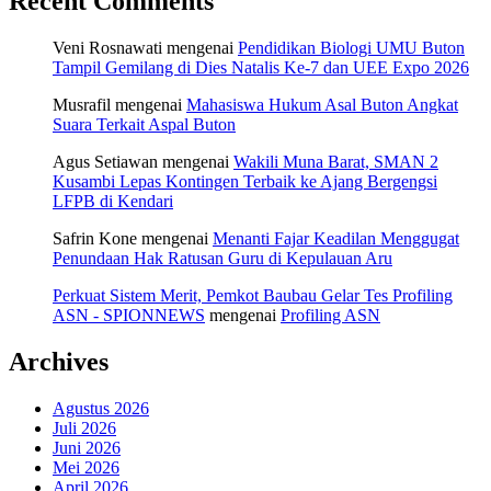
Recent Comments
Veni Rosnawati
mengenai
Pendidikan Biologi UMU Buton
Tampil Gemilang di Dies Natalis Ke-7 dan UEE Expo 2026
Musrafil
mengenai
Mahasiswa Hukum Asal Buton Angkat
Suara Terkait Aspal Buton
Agus Setiawan
mengenai
Wakili Muna Barat, SMAN 2
Kusambi Lepas Kontingen Terbaik ke Ajang Bergengsi
LFPB di Kendari
Safrin Kone
mengenai
Menanti Fajar Keadilan Menggugat
Penundaan Hak Ratusan Guru di Kepulauan Aru
Perkuat Sistem Merit, Pemkot Baubau Gelar Tes Profiling
ASN - SPIONNEWS
mengenai
Profiling ASN
Archives
Agustus 2026
Juli 2026
Juni 2026
Mei 2026
April 2026