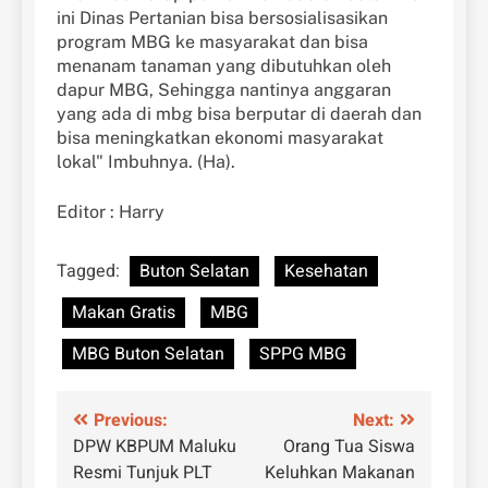
ini Dinas Pertanian bisa bersosialisasikan
program MBG ke masyarakat dan bisa
menanam tanaman yang dibutuhkan oleh
dapur MBG, Sehingga nantinya anggaran
yang ada di mbg bisa berputar di daerah dan
bisa meningkatkan ekonomi masyarakat
lokal" Imbuhnya. (Ha).
Editor : Harry
Tagged:
Buton Selatan
Kesehatan
Makan Gratis
MBG
MBG Buton Selatan
SPPG MBG
Navigasi
Previous:
Next:
DPW KBPUM Maluku
Orang Tua Siswa
pos
Resmi Tunjuk PLT
Keluhkan Makanan