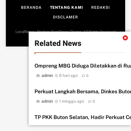
BERANDA
TENTANG KAMI
REDAKSI
DISCLAMER
LocalNews - Modern WordPress Theme. All Rights Reserved
BlazeThemes
2026.. Free Theme By
.
Related News
Ompreng MBG Diduga Diletakkan di Rua
admin
6 hari ago
0
Perkuat Langkah Bersama, Dinkes Buto
admin
1 minggu ago
0
TP PKK Buton Selatan, Hadir Perkuat C
admin
1 minggu ago
0