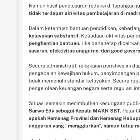
Namun hasil penelusuran redaksi di lapangan 
tidak terdapat aktivitas pembelajaran di madr
Dalam ketentuan bantuan pendidikan, keberla
kelayakan substantif
. Ketiadaan aktivitas pen
penghentian bantuan
. Jika dana tetap dicairk
sasaran, efektivitas anggaran, dan good gover
Secara administratif, rangkaian peristiwa ini d
pengabaian kewajiban hukum, penyimpangan pr
tidak memenuhi standar kelayakan. Secara regul
pengelolaan keuangan negara serta regulasi in
Situasi semakin menimbulkan kecurigaan publi
Sarwo Edy sebagai Kepala MAKN SBT
. Pelant
apakah Kemenag Provinsi dan Kemenag Kabupat
anggaran yang “menggiurkan”, namun tetap me