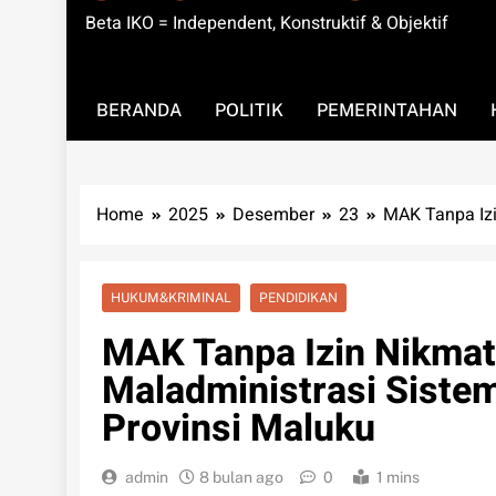
Beta IKO = Independent, Konstruktif & Objektif
BERANDA
POLITIK
PEMERINTAHAN
Home
2025
Desember
23
MAK Tanpa Izi
HUKUM&KRIMINAL
PENDIDIKAN
MAK Tanpa Izin Nikmat
Maladministrasi Siste
Provinsi Maluku
admin
8 bulan ago
0
1 mins