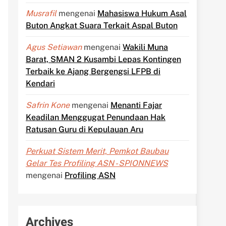
Musrafil
mengenai
Mahasiswa Hukum Asal
Buton Angkat Suara Terkait Aspal Buton
Agus Setiawan
mengenai
Wakili Muna
Barat, SMAN 2 Kusambi Lepas Kontingen
Terbaik ke Ajang Bergengsi LFPB di
Kendari
Safrin Kone
mengenai
Menanti Fajar
Keadilan Menggugat Penundaan Hak
Ratusan Guru di Kepulauan Aru
Perkuat Sistem Merit, Pemkot Baubau
Gelar Tes Profiling ASN - SPIONNEWS
mengenai
Profiling ASN
Archives