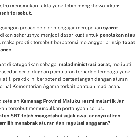
justru menemukan fakta yang lebih mengkhawatirkan:
asah tersebut.
ngsungan proses belajar mengajar merupakan
syarat
didikan seharusnya menjadi dasar kuat untuk
penolakan atau
an, maka praktik tersebut berpotensi melanggar prinsip
tepat
nance
.
apat dikategorikan sebagai
maladministrasi berat
, meliputi
osedur, serta dugaan pembiaran terhadap lembaga yang
atif, praktik ini berpotensi bertentangan dengan aturan
ternal Kementerian Agama terkait bantuan madrasah.
k setelah
Kemenag Provinsi Maluku resmi melantik Jun
ikan tersebut memunculkan pertanyaan serius:
en SBT telah mengetahui sejak awal adanya aliran
milih menabrak aturan dan regulasi anggaran?