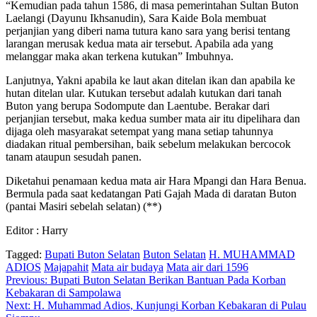
“Kemudian pada tahun 1586, di masa pemerintahan Sultan Buton
Laelangi (Dayunu Ikhsanudin), Sara Kaide Bola membuat
perjanjian yang diberi nama tutura kano sara yang berisi tentang
larangan merusak kedua mata air tersebut. Apabila ada yang
melanggar maka akan terkena kutukan” Imbuhnya.
Lanjutnya, Yakni apabila ke laut akan ditelan ikan dan apabila ke
hutan ditelan ular. Kutukan tersebut adalah kutukan dari tanah
Buton yang berupa Sodompute dan Laentube. Berakar dari
perjanjian tersebut, maka kedua sumber mata air itu dipelihara dan
dijaga oleh masyarakat setempat yang mana setiap tahunnya
diadakan ritual pembersihan, baik sebelum melakukan bercocok
tanam ataupun sesudah panen.
Diketahui penamaan kedua mata air Hara Mpangi dan Hara Benua.
Bermula pada saat kedatangan Pati Gajah Mada di daratan Buton
(pantai Masiri sebelah selatan) (**)
Editor : Harry
Tagged:
Bupati Buton Selatan
Buton Selatan
H. MUHAMMAD
ADIOS
Majapahit
Mata air budaya
Mata air dari 1596
Navigasi
Previous:
Bupati Buton Selatan Berikan Bantuan Pada Korban
Kebakaran di Sampolawa
pos
Next:
H. Muhammad Adios, Kunjungi Korban Kebakaran di Pulau