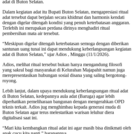
adat di Buton Selatan.
Dalam kegiatan adat itu Bupati Buton Selatan, mengapresiasi ritual
adat tersebut dapat berjalan secara khidmat dan harmonis kendati
dengan digelar ditengah kondisi yang penuh keterbatasan anggaran.
Terlebih ini merupakan perdana dirinya menghadiri ritual
pembersihan mata air tersebut.
“Meskipun digelar ditengah keterbatasan semoga dengan diberikan
santunan uang tunai ini dapat mendukung keberlangsungan kegiatan
adat di Buton Selatan,” ujar Adios , Minggu (11/1/2026).
Adios, melihat ritual tersebut bukan hanya mengandung filosofi
yang sakral bagi masyarakat di Kelurahan Majapahit namun juga
merepresentasikan hubungan sosial disana yang saling bergotong-
royong.
Lebih lanjut, dalam upaya mendukung keberlangsungan ritual adat
di Buton Selatan, kedepannya aula adat (Baruga) agar lebih
diperhatikan pemeliharaan bangunan dengan mengerahkan OPD
teknis terkait. Adios jug menghimbau kepada generasi muda di
Buton Selatan agar terus melestarikan warisan leluhur diera
digitalisasi saat ini.
“Mari kita kembangkan ritual adat ini agar masih bisa dinikmati oleh
anak cucu kita nanti,” harapannya.