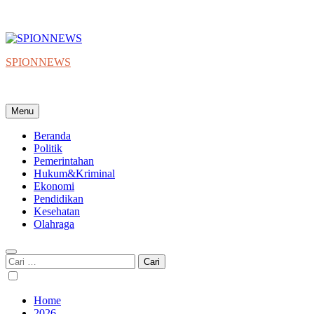
SPIONNEWS
Beta IKO = Independent, Konstruktif & Objektif
Menu
Beranda
Politik
Pemerintahan
Hukum&Kriminal
Ekonomi
Pendidikan
Kesehatan
Olahraga
Cari
untuk:
Home
2026