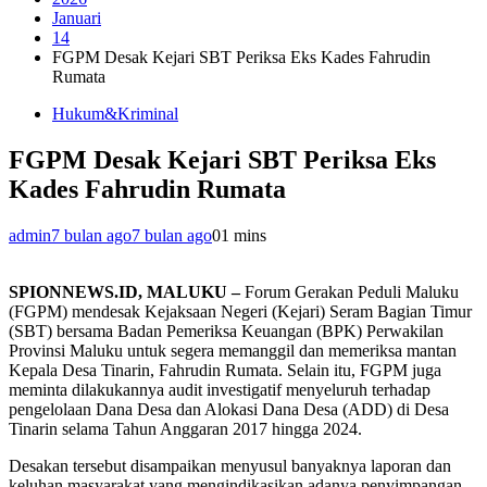
Januari
14
FGPM Desak Kejari SBT Periksa Eks Kades Fahrudin
Rumata
Hukum&Kriminal
FGPM Desak Kejari SBT Periksa Eks
Kades Fahrudin Rumata
admin
7 bulan ago
7 bulan ago
0
1 mins
SPIONNEWS.ID, MALUKU –
Forum Gerakan Peduli Maluku
(FGPM) mendesak Kejaksaan Negeri (Kejari) Seram Bagian Timur
(SBT) bersama Badan Pemeriksa Keuangan (BPK) Perwakilan
Provinsi Maluku untuk segera memanggil dan memeriksa mantan
Kepala Desa Tinarin, Fahrudin Rumata. Selain itu, FGPM juga
meminta dilakukannya audit investigatif menyeluruh terhadap
pengelolaan Dana Desa dan Alokasi Dana Desa (ADD) di Desa
Tinarin selama Tahun Anggaran 2017 hingga 2024.
Desakan tersebut disampaikan menyusul banyaknya laporan dan
keluhan masyarakat yang mengindikasikan adanya penyimpangan