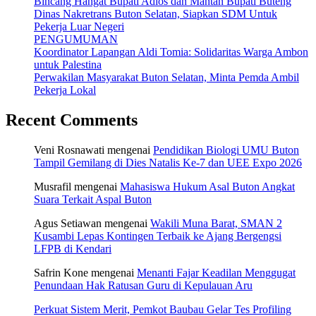
Bincang Hangat Bupati Adios dan Mantan Bupati Buteng
Dinas Nakretrans Buton Selatan, Siapkan SDM Untuk
Pekerja Luar Negeri
PENGUMUMAN
Koordinator Lapangan Aldi Tomia: Solidaritas Warga Ambon
untuk Palestina
Perwakilan Masyarakat Buton Selatan, Minta Pemda Ambil
Pekerja Lokal
Recent Comments
Veni Rosnawati
mengenai
Pendidikan Biologi UMU Buton
Tampil Gemilang di Dies Natalis Ke-7 dan UEE Expo 2026
Musrafil
mengenai
Mahasiswa Hukum Asal Buton Angkat
Suara Terkait Aspal Buton
Agus Setiawan
mengenai
Wakili Muna Barat, SMAN 2
Kusambi Lepas Kontingen Terbaik ke Ajang Bergengsi
LFPB di Kendari
Safrin Kone
mengenai
Menanti Fajar Keadilan Menggugat
Penundaan Hak Ratusan Guru di Kepulauan Aru
Perkuat Sistem Merit, Pemkot Baubau Gelar Tes Profiling