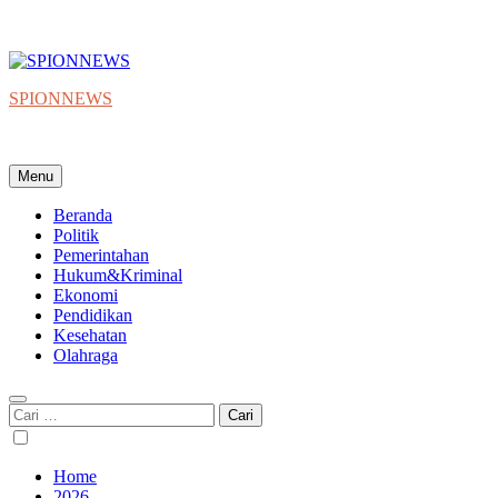
SPIONNEWS
Beta IKO = Independent, Konstruktif & Objektif
Menu
Beranda
Politik
Pemerintahan
Hukum&Kriminal
Ekonomi
Pendidikan
Kesehatan
Olahraga
Cari
untuk:
Home
2026