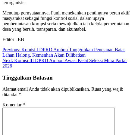
terorganisir.
Menutup pernyataannya, Panji menekankan pentingnya peran aktif
masyarakat sebagai fungsi kontrol sosial dalam upaya
pemberantasan korupsi serta mewujudkan tata kelola pemerintahan
desa yang bersih, transparan, dan akuntabel.
Editor : EB
Navigasi
Previous:
Komisi I DPRD Ambon Tangguhkan Penetapan Batas
Lahan Halong, Kemenhan Akan Dilibatkan
pos
Next:
Komisi III DPRD Ambon Awasi Ketat Seleksi Mitra Parkir
2026
Tinggalkan Balasan
Alamat email Anda tidak akan dipublikasikan.
Ruas yang wajib
ditandai
*
Komentar
*