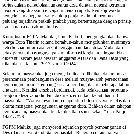
serius dalam pengelolaan anggaran desa dengan potensi kerugian
negara yang ditaksir mencapai miliaran rupiah. Rentang waktu
pengelolaan anggaran yang cukup panjang dinilai membuka
peluang terjadinya praktik-praktik yang bertentangan dengan prinsip
transparansi dan akuntabilitas.
Koordinator FGPM Maluku, Panji Kilbuti, mengungkapkan bahwa
warga Desa Tinarin selama bertahun-tahun mengeluhkan minimnya
keterbukaan informasi terkait penggunaan dana desa. Mulai dari
tidak pernah dipasangnya papan informasi kegiatan, hingga tidak
diketahui secara jelas besaran anggaran ADD dan Dana Desa yang
dikelola sejak tahun 2017 sampai 2024.
Selain itu, masyarakat juga mengaku tidak dilibatkan dalam proses
perencanaan pembangunan desa melalui musyawarah perencanaan
pembangunan (musrenbang) secara berulang dalam beberapa tahun
anggaran. Kondisi tersebut berdampak pada pelaksanaan program-
program desa yang dinilai tidak mencerminkan kebutuhan riil
masyarakat. “Warga kesulitan memperoleh informasi yang jelas dan
akurat mengenai penggunaan anggaran desa. Bahkan dalam tahapan
perencanaan, masyarakat tidak dilibatkan sama sekali,” ujar Panji
14/01/2026
FGPM Maluku juga menyoroti sejumlah proyek pembangunan di
Desa Tinarin yang diduga bermasalah. Beberapa di antaranya