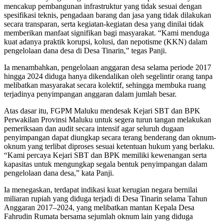
mencakup pembangunan infrastruktur yang tidak sesuai dengan
spesifikasi teknis, pengadaan barang dan jasa yang tidak dilakukan
secara transparan, serta kegiatan-kegiatan desa yang dinilai tidak
memberikan manfaat signifikan bagi masyarakat. “Kami menduga
kuat adanya praktik korupsi, kolusi, dan nepotisme (KKN) dalam
pengelolaan dana desa di Desa Tinarin,” tegas Panji.
Ia menambahkan, pengelolaan anggaran desa selama periode 2017
hingga 2024 diduga hanya dikendalikan oleh segelintir orang tanpa
melibatkan masyarakat secara kolektif, sehingga membuka ruang
terjadinya penyimpangan anggaran dalam jumlah besar.
Atas dasar itu, FGPM Maluku mendesak Kejari SBT dan BPK
Perwakilan Provinsi Maluku untuk segera turun tangan melakukan
pemeriksaan dan audit secara intensif agar seluruh dugaan
penyimpangan dapat diungkap secara terang benderang dan oknum-
oknum yang terlibat diproses sesuai ketentuan hukum yang berlaku.
“Kami percaya Kejari SBT dan BPK memiliki kewenangan serta
kapasitas untuk mengungkap segala bentuk penyimpangan dalam
pengelolaan dana desa,” kata Panji.
Ia menegaskan, terdapat indikasi kuat kerugian negara bernilai
miliaran rupiah yang diduga terjadi di Desa Tinarin selama Tahun
Anggaran 2017–2024, yang melibatkan mantan Kepala Desa
Fahrudin Rumata bersama sejumlah oknum lain yang diduga