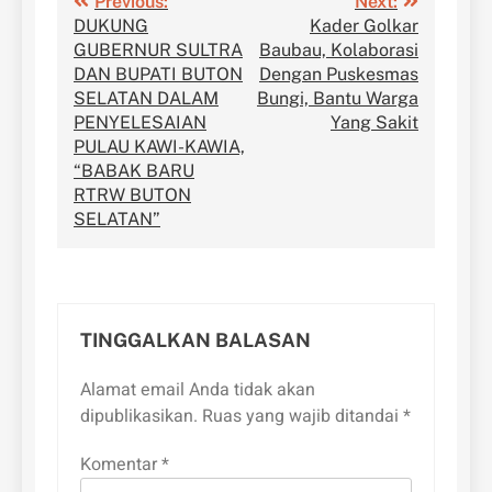
Navigasi
Previous:
Next:
DUKUNG
Kader Golkar
pos
GUBERNUR SULTRA
Baubau, Kolaborasi
DAN BUPATI BUTON
Dengan Puskesmas
SELATAN DALAM
Bungi, Bantu Warga
PENYELESAIAN
Yang Sakit
PULAU KAWI-KAWIA,
“BABAK BARU
RTRW BUTON
SELATAN”
TINGGALKAN BALASAN
Alamat email Anda tidak akan
dipublikasikan.
Ruas yang wajib ditandai
*
Komentar
*