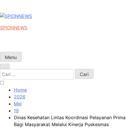
SPIONNEWS
Beta IKO = Independent, Konstruktif & Objektif
Menu
Cari
untuk:
Home
2026
Mei
19
Dinas Kesehatan Lintas Koordinasi Pelayanan Prima
Bagi Masyarakat Melalui Kinerja Puskesmas