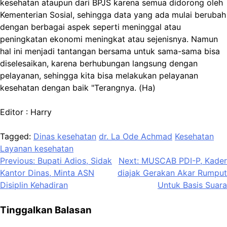
kesehatan ataupun dari BPJS karena semua didorong oleh
Kementerian Sosial, sehingga data yang ada mulai berubah
dengan berbagai aspek seperti meninggal atau
peningkatan ekonomi meningkat atau sejenisnya. Namun
hal ini menjadi tantangan bersama untuk sama-sama bisa
diselesaikan, karena berhubungan langsung dengan
pelayanan, sehingga kita bisa melakukan pelayanan
kesehatan dengan baik "Terangnya. (Ha)
Editor : Harry
Tagged:
Dinas kesehatan
dr. La Ode Achmad
Kesehatan
Layanan kesehatan
Navigasi
Previous:
Bupati Adios, Sidak
Next:
MUSCAB PDI-P, Kader
Kantor Dinas, Minta ASN
diajak Gerakan Akar Rumput
pos
Disiplin Kehadiran
Untuk Basis Suara
Tinggalkan Balasan