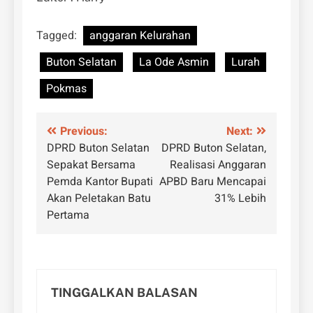
Tagged:
anggaran Kelurahan
Buton Selatan
La Ode Asmin
Lurah
Pokmas
Navigasi
Previous:
Next:
DPRD Buton Selatan
DPRD Buton Selatan,
pos
Sepakat Bersama
Realisasi Anggaran
Pemda Kantor Bupati
APBD Baru Mencapai
Akan Peletakan Batu
31% Lebih
Pertama
TINGGALKAN BALASAN