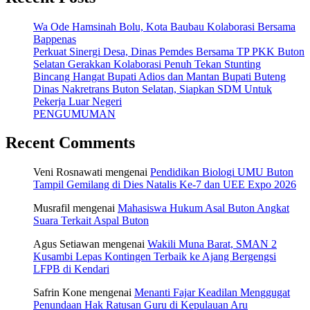
Wa Ode Hamsinah Bolu, Kota Baubau Kolaborasi Bersama
Bappenas
Perkuat Sinergi Desa, Dinas Pemdes Bersama TP PKK Buton
Selatan Gerakkan Kolaborasi Penuh Tekan Stunting
Bincang Hangat Bupati Adios dan Mantan Bupati Buteng
Dinas Nakretrans Buton Selatan, Siapkan SDM Untuk
Pekerja Luar Negeri
PENGUMUMAN
Recent Comments
Veni Rosnawati
mengenai
Pendidikan Biologi UMU Buton
Tampil Gemilang di Dies Natalis Ke-7 dan UEE Expo 2026
Musrafil
mengenai
Mahasiswa Hukum Asal Buton Angkat
Suara Terkait Aspal Buton
Agus Setiawan
mengenai
Wakili Muna Barat, SMAN 2
Kusambi Lepas Kontingen Terbaik ke Ajang Bergengsi
LFPB di Kendari
Safrin Kone
mengenai
Menanti Fajar Keadilan Menggugat
Penundaan Hak Ratusan Guru di Kepulauan Aru