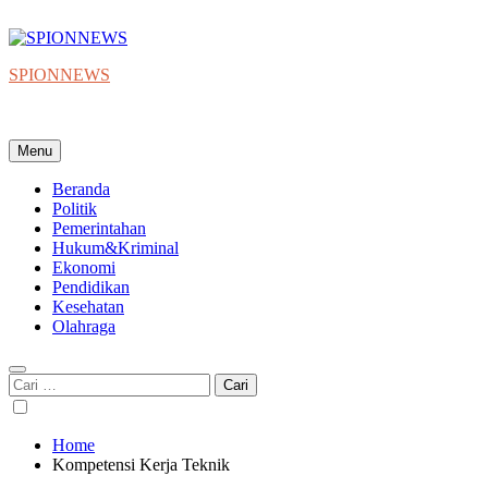
Skip
to
content
SPIONNEWS
Beta IKO = Independent, Konstruktif & Objektif
Menu
Beranda
Politik
Pemerintahan
Hukum&Kriminal
Ekonomi
Pendidikan
Kesehatan
Olahraga
Cari
untuk:
Home
Kompetensi Kerja Teknik