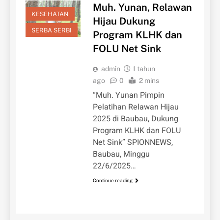
Muh. Yunan, Relawan
KESEHATAN
Hijau Dukung
SERBA SERBI
Program KLHK dan
FOLU Net Sink
admin
1 tahun
ago
0
2 mins
“Muh. Yunan Pimpin
Pelatihan Relawan Hijau
2025 di Baubau, Dukung
Program KLHK dan FOLU
Net Sink” SPIONNEWS,
Baubau, Minggu
22/6/2025…
Continue reading