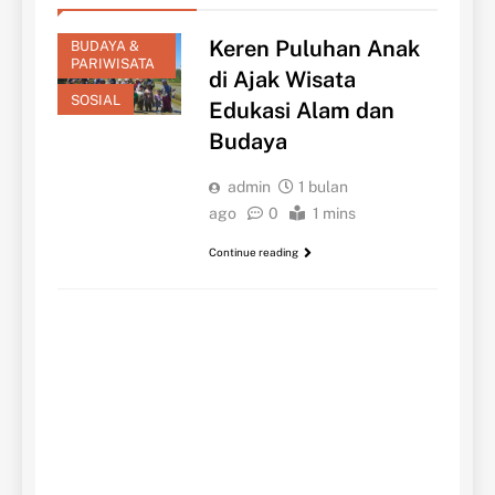
Keren Puluhan Anak
BUDAYA &
PARIWISATA
di Ajak Wisata
SOSIAL
Edukasi Alam dan
Budaya
admin
1 bulan
ago
0
1 mins
Continue reading
BUDAYA & PARIWISATA
EKONOMI
KESEHATAN
Yu
Ed
Mu
Pa
Be
&