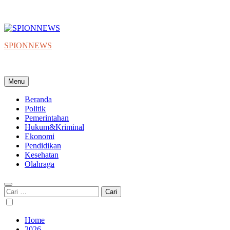
SPIONNEWS
Beta IKO = Independent, Konstruktif & Objektif
Menu
Beranda
Politik
Pemerintahan
Hukum&Kriminal
Ekonomi
Pendidikan
Kesehatan
Olahraga
Cari
untuk:
Home
2026