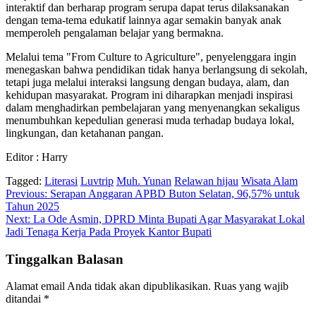
interaktif dan berharap program serupa dapat terus dilaksanakan
dengan tema-tema edukatif lainnya agar semakin banyak anak
memperoleh pengalaman belajar yang bermakna.
Melalui tema "From Culture to Agriculture", penyelenggara ingin
menegaskan bahwa pendidikan tidak hanya berlangsung di sekolah,
tetapi juga melalui interaksi langsung dengan budaya, alam, dan
kehidupan masyarakat. Program ini diharapkan menjadi inspirasi
dalam menghadirkan pembelajaran yang menyenangkan sekaligus
menumbuhkan kepedulian generasi muda terhadap budaya lokal,
lingkungan, dan ketahanan pangan.
Editor : Harry
Tagged:
Literasi
Luvtrip
Muh. Yunan
Relawan hijau
Wisata Alam
Navigasi
Previous:
Serapan Anggaran APBD Buton Selatan, 96,57% untuk
Tahun 2025
pos
Next:
La Ode Asmin, DPRD Minta Bupati Agar Masyarakat Lokal
Jadi Tenaga Kerja Pada Proyek Kantor Bupati
Tinggalkan Balasan
Alamat email Anda tidak akan dipublikasikan.
Ruas yang wajib
ditandai
*