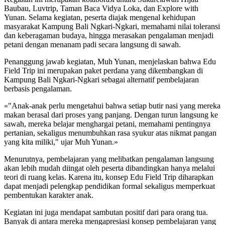
Baubau, Luvtrip, Taman Baca Vidya Loka, dan Explore with
Yunan. Selama kegiatan, peserta diajak mengenal kehidupan
masyarakat Kampung Bali Ngkari-Ngkari, memahami nilai toleransi
dan keberagaman budaya, hingga merasakan pengalaman menjadi
petani dengan menanam padi secara langsung di sawah.
Penanggung jawab kegiatan, Muh Yunan, menjelaskan bahwa Edu
Field Trip ini merupakan paket perdana yang dikembangkan di
Kampung Bali Ngkari-Ngkari sebagai alternatif pembelajaran
berbasis pengalaman.
«"Anak-anak perlu mengetahui bahwa setiap butir nasi yang mereka
makan berasal dari proses yang panjang. Dengan turun langsung ke
sawah, mereka belajar menghargai petani, memahami pentingnya
pertanian, sekaligus menumbuhkan rasa syukur atas nikmat pangan
yang kita miliki," ujar Muh Yunan.»
Menurutnya, pembelajaran yang melibatkan pengalaman langsung
akan lebih mudah diingat oleh peserta dibandingkan hanya melalui
teori di ruang kelas. Karena itu, konsep Edu Field Trip diharapkan
dapat menjadi pelengkap pendidikan formal sekaligus memperkuat
pembentukan karakter anak.
Kegiatan ini juga mendapat sambutan positif dari para orang tua.
Banyak di antara mereka mengapresiasi konsep pembelajaran yang