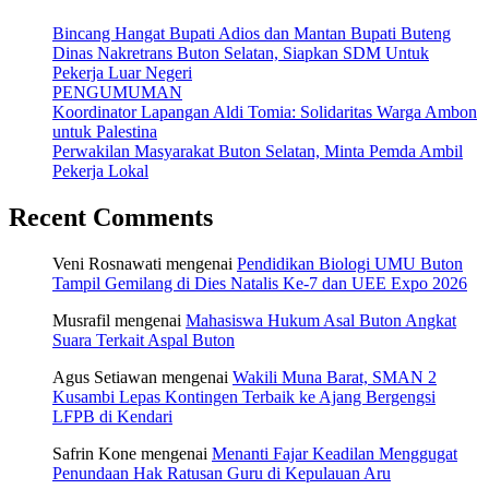
Bincang Hangat Bupati Adios dan Mantan Bupati Buteng
Dinas Nakretrans Buton Selatan, Siapkan SDM Untuk
Pekerja Luar Negeri
PENGUMUMAN
Koordinator Lapangan Aldi Tomia: Solidaritas Warga Ambon
untuk Palestina
Perwakilan Masyarakat Buton Selatan, Minta Pemda Ambil
Pekerja Lokal
Recent Comments
Veni Rosnawati
mengenai
Pendidikan Biologi UMU Buton
Tampil Gemilang di Dies Natalis Ke-7 dan UEE Expo 2026
Musrafil
mengenai
Mahasiswa Hukum Asal Buton Angkat
Suara Terkait Aspal Buton
Agus Setiawan
mengenai
Wakili Muna Barat, SMAN 2
Kusambi Lepas Kontingen Terbaik ke Ajang Bergengsi
LFPB di Kendari
Safrin Kone
mengenai
Menanti Fajar Keadilan Menggugat
Penundaan Hak Ratusan Guru di Kepulauan Aru