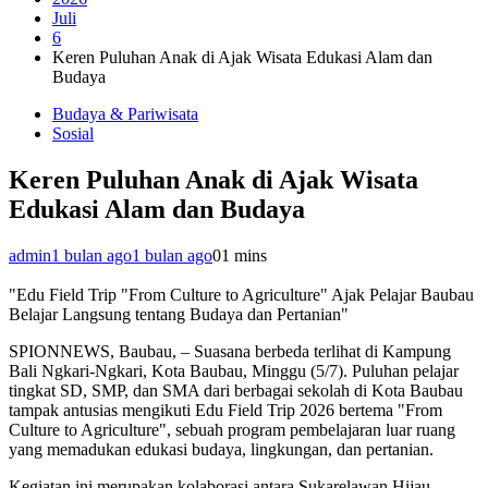
Juli
6
Keren Puluhan Anak di Ajak Wisata Edukasi Alam dan
Budaya
Budaya & Pariwisata
Sosial
Keren Puluhan Anak di Ajak Wisata
Edukasi Alam dan Budaya
admin
1 bulan ago
1 bulan ago
0
1 mins
"Edu Field Trip "From Culture to Agriculture" Ajak Pelajar Baubau
Belajar Langsung tentang Budaya dan Pertanian"
SPIONNEWS, Baubau, – Suasana berbeda terlihat di Kampung
Bali Ngkari-Ngkari, Kota Baubau, Minggu (5/7). Puluhan pelajar
tingkat SD, SMP, dan SMA dari berbagai sekolah di Kota Baubau
tampak antusias mengikuti Edu Field Trip 2026 bertema "From
Culture to Agriculture", sebuah program pembelajaran luar ruang
yang memadukan edukasi budaya, lingkungan, dan pertanian.
Kegiatan ini merupakan kolaborasi antara Sukarelawan Hijau