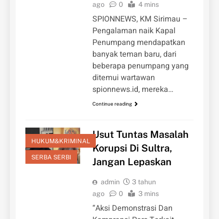
ago
0
4 mins
SPIONNEWS, KM Sirimau –
Pengalaman naik Kapal
Penumpang mendapatkan
banyak teman baru, dari
beberapa penumpang yang
ditemui wartawan
spionnews.id, mereka…
Continue reading
Usut Tuntas Masalah
HUKUM&KRIMINAL
Korupsi Di Sultra,
SERBA SERBI
Jangan Lepaskan
admin
3 tahun
ago
0
3 mins
“Aksi Demonstrasi Dan