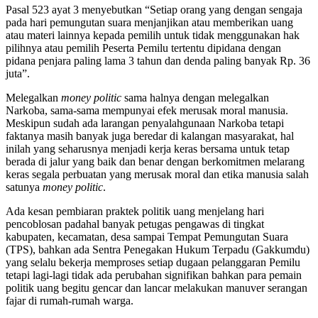
Pasal 523 ayat 3 menyebutkan “Setiap orang yang dengan sengaja
pada hari pemungutan suara menjanjikan atau memberikan uang
atau materi lainnya kepada pemilih untuk tidak menggunakan hak
pilihnya atau pemilih Peserta Pemilu tertentu dipidana dengan
pidana penjara paling lama 3 tahun dan denda paling banyak Rp. 36
juta”.
Melegalkan
money politic
sama halnya dengan melegalkan
Narkoba, sama-sama mempunyai efek merusak moral manusia.
Meskipun sudah ada larangan penyalahgunaan Narkoba tetapi
faktanya masih banyak juga beredar di kalangan masyarakat, hal
inilah yang seharusnya menjadi kerja keras bersama untuk tetap
berada di jalur yang baik dan benar dengan berkomitmen melarang
keras segala perbuatan yang merusak moral dan etika manusia salah
satunya
money politic
.
Ada kesan pembiaran praktek politik uang menjelang hari
pencoblosan padahal banyak petugas pengawas di tingkat
kabupaten, kecamatan, desa sampai Tempat Pemungutan Suara
(TPS), bahkan ada Sentra Penegakan Hukum Terpadu (Gakkumdu)
yang selalu bekerja memproses setiap dugaan pelanggaran Pemilu
tetapi lagi-lagi tidak ada perubahan signifikan bahkan para pemain
politik uang begitu gencar dan lancar melakukan manuver serangan
fajar di rumah-rumah warga.