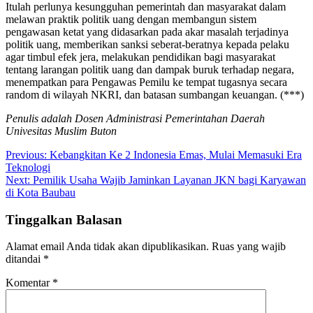
Itulah perlunya kesungguhan pemerintah dan masyarakat dalam
melawan praktik politik uang dengan membangun sistem
pengawasan ketat yang didasarkan pada akar masalah terjadinya
politik uang, memberikan sanksi seberat-beratnya kepada pelaku
agar timbul efek jera, melakukan pendidikan bagi masyarakat
tentang larangan politik uang dan dampak buruk terhadap negara,
menempatkan para Pengawas Pemilu ke tempat tugasnya secara
random di wilayah NKRI, dan batasan sumbangan keuangan. (***)
Penulis adalah Dosen Administrasi Pemerintahan Daerah
Univesitas Muslim Buton
Navigasi
Previous:
Kebangkitan Ke 2 Indonesia Emas, Mulai Memasuki Era
Teknologi
pos
Next:
Pemilik Usaha Wajib Jaminkan Layanan JKN bagi Karyawan
di Kota Baubau
Tinggalkan Balasan
Alamat email Anda tidak akan dipublikasikan.
Ruas yang wajib
ditandai
*
Komentar
*