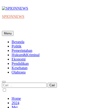
Skip
to
content
SPIONNEWS
Beta IKO = Independent, Konstruktif & Objektif
Menu
Beranda
Politik
Pemerintahan
Hukum&Kriminal
Ekonomi
Pendidikan
Kesehatan
Olahraga
Cari
untuk:
Home
2024
Mei