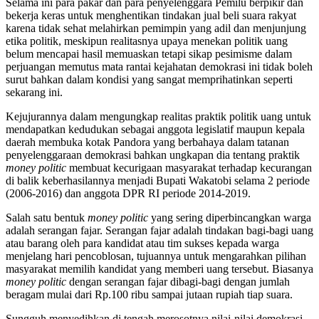
Selama ini para pakar dan para penyelenggara Pemilu berpikir dan
bekerja keras untuk menghentikan tindakan jual beli suara rakyat
karena tidak sehat melahirkan pemimpin yang adil dan menjunjung
etika politik, meskipun realitasnya upaya menekan politik uang
belum mencapai hasil memuaskan tetapi sikap pesimisme dalam
perjuangan memutus mata rantai kejahatan demokrasi ini tidak boleh
surut bahkan dalam kondisi yang sangat memprihatinkan seperti
sekarang ini.
Kejujurannya dalam mengungkap realitas praktik politik uang untuk
mendapatkan kedudukan sebagai anggota legislatif maupun kepala
daerah membuka kotak Pandora yang berbahaya dalam tatanan
penyelenggaraan demokrasi bahkan ungkapan dia tentang praktik
money politic
membuat kecurigaan masyarakat terhadap kecurangan
di balik keberhasilannya menjadi Bupati Wakatobi selama 2 periode
(2006-2016) dan anggota DPR RI periode 2014-2019.
Salah satu bentuk
money politic
yang sering diperbincangkan warga
adalah serangan fajar. Serangan fajar adalah tindakan bagi-bagi uang
atau barang oleh para kandidat atau tim sukses kepada warga
menjelang hari pencoblosan, tujuannya untuk mengarahkan pilihan
masyarakat memilih kandidat yang memberi uang tersebut. Biasanya
money politic
dengan serangan fajar dibagi-bagi dengan jumlah
beragam mulai dari Rp.100 ribu sampai jutaan rupiah tiap suara.
Sungguh menyedihkan di tengah merosotnya nilai-nilai demokrasi,