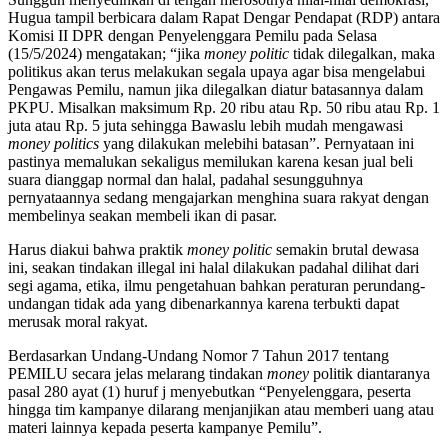
Hugua tampil berbicara dalam Rapat Dengar Pendapat (RDP) antara
Komisi II DPR dengan Penyelenggara Pemilu pada Selasa
(15/5/2024) mengatakan; “jika
money politic
tidak dilegalkan, maka
politikus akan terus melakukan segala upaya agar bisa mengelabui
Pengawas Pemilu, namun jika dilegalkan diatur batasannya dalam
PKPU. Misalkan maksimum Rp. 20 ribu atau Rp. 50 ribu atau Rp. 1
juta atau Rp. 5 juta sehingga Bawaslu lebih mudah mengawasi
money politics
yang dilakukan melebihi batasan”. Pernyataan ini
pastinya memalukan sekaligus memilukan karena kesan jual beli
suara dianggap normal dan halal, padahal sesungguhnya
pernyataannya sedang mengajarkan menghina suara rakyat dengan
membelinya seakan membeli ikan di pasar.
Harus diakui bahwa praktik
money politic
semakin brutal dewasa
ini, seakan tindakan illegal ini halal dilakukan padahal dilihat dari
segi agama, etika, ilmu pengetahuan bahkan peraturan perundang-
undangan tidak ada yang dibenarkannya karena terbukti dapat
merusak moral rakyat.
Berdasarkan Undang-Undang Nomor 7 Tahun 2017 tentang
PEMILU secara jelas melarang tindakan
money
politik diantaranya
pasal 280 ayat (1) huruf j menyebutkan “Penyelenggara, peserta
hingga tim kampanye dilarang menjanjikan atau memberi uang atau
materi lainnya kepada peserta kampanye Pemilu”.