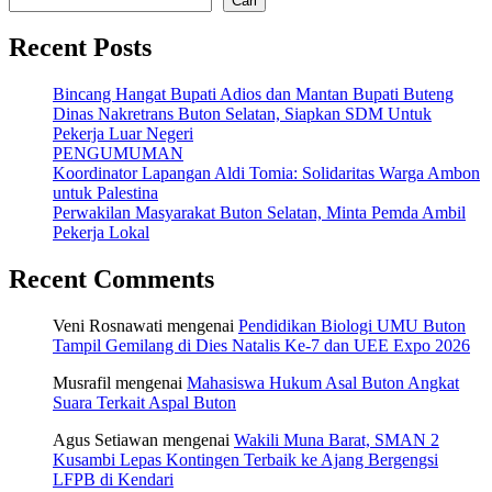
Cari
Recent Posts
Bincang Hangat Bupati Adios dan Mantan Bupati Buteng
Dinas Nakretrans Buton Selatan, Siapkan SDM Untuk
Pekerja Luar Negeri
PENGUMUMAN
Koordinator Lapangan Aldi Tomia: Solidaritas Warga Ambon
untuk Palestina
Perwakilan Masyarakat Buton Selatan, Minta Pemda Ambil
Pekerja Lokal
Recent Comments
Veni Rosnawati
mengenai
Pendidikan Biologi UMU Buton
Tampil Gemilang di Dies Natalis Ke-7 dan UEE Expo 2026
Musrafil
mengenai
Mahasiswa Hukum Asal Buton Angkat
Suara Terkait Aspal Buton
Agus Setiawan
mengenai
Wakili Muna Barat, SMAN 2
Kusambi Lepas Kontingen Terbaik ke Ajang Bergengsi
LFPB di Kendari