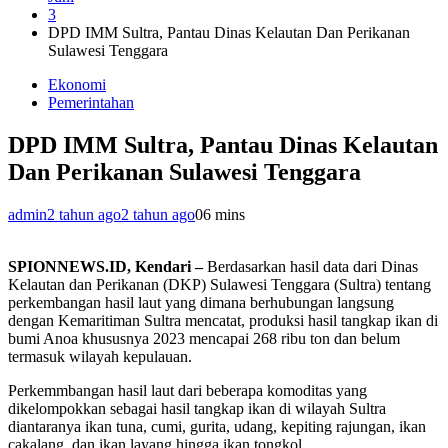
3
DPD IMM Sultra, Pantau Dinas Kelautan Dan Perikanan
Sulawesi Tenggara
Ekonomi
Pemerintahan
DPD IMM Sultra, Pantau Dinas Kelautan
Dan Perikanan Sulawesi Tenggara
admin
2 tahun ago
2 tahun ago
0
6 mins
SPIONNEWS.ID, Kendari –
Berdasarkan hasil data dari Dinas
Kelautan dan Perikanan (DKP) Sulawesi Tenggara (Sultra) tentang
perkembangan hasil laut yang dimana berhubungan langsung
dengan Kemaritiman Sultra mencatat, produksi hasil tangkap ikan di
bumi Anoa khususnya 2023 mencapai 268 ribu ton dan belum
termasuk wilayah kepulauan.
Perkemmbangan hasil laut dari beberapa komoditas yang
dikelompokkan sebagai hasil tangkap ikan di wilayah Sultra
diantaranya ikan tuna, cumi, gurita, udang, kepiting rajungan, ikan
cakalang, dan ikan layang hingga ikan tongkol.