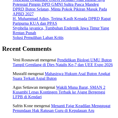
Potensial Pimpin DPD GMNI Sultra Pasca Mandeg
DPRD Buton Selatan, Minta Pokok Pikiran Masuk Pada
APBD 2027
H. Muhammad Adios, Terima Kasih Kepada DPRD Rapat
Paripurna KUA dan PPAS
Styphelia javanica, Tumbuhan Endemik Jawa Timur Yang
Rentan Punah
Solusi Pemulihan Lahan Kritis
Recent Comments
Veni Rosnawati
mengenai
Pendidikan Biologi UMU Buton
Tampil Gemilang di Dies Natalis Ke-7 dan UEE Expo 2026
Musrafil
mengenai
Mahasiswa Hukum Asal Buton Angkat
Suara Terkait Aspal Buton
Agus Setiawan
mengenai
Wakili Muna Barat, SMAN 2
Kusambi Lepas Kontingen Terbaik ke Ajang Bergengsi
LFPB di Kendari
Safrin Kone
mengenai
Menanti Fajar Keadilan Menggugat
Penundaan Hak Ratusan Guru di Kepulauan Aru