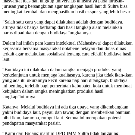
masyarkat luas dan lingkup universitas khususnya pada jurusan-
jurusan yang bersangkutan agar tangkapan hasil laut di Sultra bisa
meningkat kembali dan menghasilkan hasil ekspor yang lebih besar.
“Salah satu cara yang dapat dilakukan adalah dengan budidaya,
artinya tidak hanya berharap dari hasil tangkap alam melainkan
harus dipadukan dengan budidaya”ungkapnya.
Dalam hal inilah para kaum intelektual (Mahasiswa) dapat dilakukan
kerjasama bersama masyarakat notabene nelayan dan dinas-dinas
terkait agar melakukan sosialisasi tentang cara efektif budidaya hasil
laut.
“Budidaya ini dilakukan dalam rangka menjaga produksi yang
berkelanjutan untuk menjaga kualitasnya, karena jika tidak ikan-ikan
yang ada itu ukurannya kecil karena tiap hari ditangkap. budidaya
ini penting, terlebih bagi pemerintah kabupaten kota untuk membuat
kebijakan dalam rangka meningkatkan produksi hasil
tangkap”tuturnya.
Katanya, Melalui budidaya ini ada tiga upaya yang dikembangkan
yakni budidaya laut, payau dan tawar, dengan memberikan bantuan
bibit ikan, karamba, rumput laut. Semua ini merupakan potensi
pendapatan masyarakat pesisir.
“Kami dari Bidang maritim DPD IMM Sultra tidak tanggung-