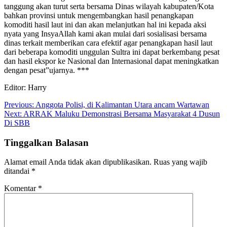
tanggung akan turut serta bersama Dinas wilayah kabupaten/Kota
bahkan provinsi untuk mengembangkan hasil penangkapan
komoditi hasil laut ini dan akan melanjutkan hal ini kepada aksi
nyata yang InsyaAllah kami akan mulai dari sosialisasi bersama
dinas terkait memberikan cara efektif agar penangkapan hasil laut
dari beberapa komoditi unggulan Sultra ini dapat berkembang pesat
dan hasil ekspor ke Nasional dan Internasional dapat meningkatkan
dengan pesat”ujarnya. ***
Editor: Harry
Navigasi
Previous:
Anggota Polisi, di Kalimantan Utara ancam Wartawan
Next:
ARRAK Maluku Demonstrasi Bersama Masyarakat 4 Dusun
pos
Di SBB
Tinggalkan Balasan
Alamat email Anda tidak akan dipublikasikan.
Ruas yang wajib
ditandai
*
Komentar
*