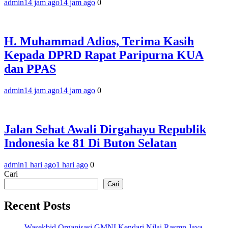
admin
14 jam ago
14 jam ago
0
H. Muhammad Adios, Terima Kasih
Kepada DPRD Rapat Paripurna KUA
dan PPAS
admin
14 jam ago
14 jam ago
0
Jalan Sehat Awali Dirgahayu Republik
Indonesia ke 81 Di Buton Selatan
admin
1 hari ago
1 hari ago
0
Cari
Cari
Recent Posts
Wasekbid Organisasi GMNI Kendari Nilai Rasmn Jaya